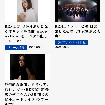
BENI、1年3か月ぶりとな
BENI、チケットが即日完
るオリジナル楽曲「snow
売した初の上海公演が大成
willow」をデジタル配信
功！
リリース！
ライブ／イベント情報
2025.09.10
2026.06.11
リリース情報
圧倒的な歌唱力を持つ実力
派シンガー・BENIが 初登
場の横浜を含む3都市での
ビルボードライブ・ツアー
を敢行！