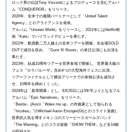
ロック界の伝説Tony Viscontiによるプロデュースを含むアルバ
ム『CONQUEROR』をリリース。
2020年、全米での展開パートナーとして「United Talent
Agency」とのアライアンスを発表。
アルバム『Unseen World』をリリースし、2021年にはNetflix映
画『Kate』でハリウッドデビューを果たす。
2022年、動員数二万人越えの全米ツアーを開催。全会場SOLD
OUTで成功を収め、『Guns Nʼ Roses』の来日公演にも出演を
果たす。
2023年、結成10周年ツアーを世界各地で開催し、世界最大級の
フェス『ロラパルーザ』含め4つの大型海外フェスに出演。
ツアーファイナルとして横浜アリーナでの単独公演を成功さ
せ、10周年を締めくくった。
2024年は「新章開幕」とし、9月25日には3年半ぶりとなるフル
アルバム『Epic Narratives』をリリース。
「Bestie」(Avicii「Wake me up」の作曲家として知られる
『Incubus』"のMichael Aaron Einziger(Gt)とのコライト楽曲)、
世界的人気を博すメキシコのスリーピースガールズバンド
『The Warning』とのコラボ楽曲「SHOW THEM」など全14曲
が収録され、