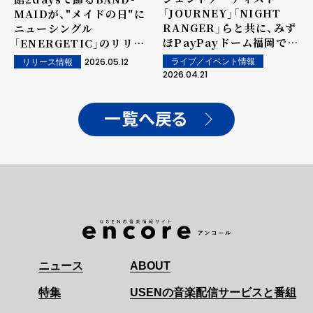
「JOURNEY」「NIGHT
MAIDが、"メイドの日"に
RANGER」らと共に、みず
ニューシングル
ほPayPayドーム福岡で初
「ENERGETIC」のリリー
開催の『THE
スをサプライズ発表！
2026.05.12
ライブ／イベント情報
リリース情報
GREATEST ROCK
2026.04.21
FUKUOKA』への出演が決
定！
一覧へ戻る
ニュース
ABOUT
特集
USENの音楽配信サービスと番組