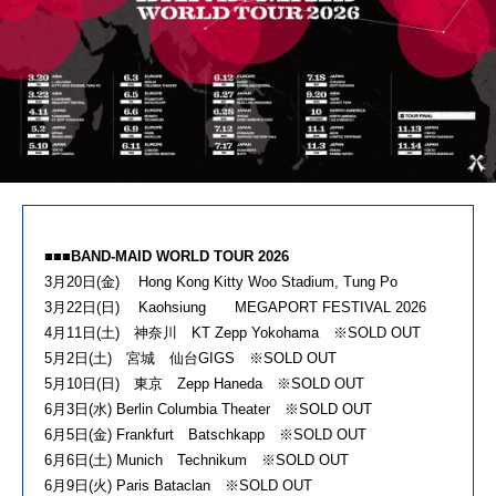
■■■BAND-MAID WORLD TOUR 2026
3月20日(金) Hong Kong Kitty Woo Stadium, Tung Po
3月22日(日) Kaohsiung MEGAPORT FESTIVAL 2026
4月11日(土) 神奈川 KT Zepp Yokohama ※SOLD OUT
5月2日(土) 宮城 仙台GIGS ※SOLD OUT
5月10日(日) 東京 Zepp Haneda ※SOLD OUT
6月3日(水) Berlin Columbia Theater ※SOLD OUT
6月5日(金) Frankfurt Batschkapp ※SOLD OUT
6月6日(土) Munich Technikum ※SOLD OUT
6月9日(火) Paris Bataclan ※SOLD OUT