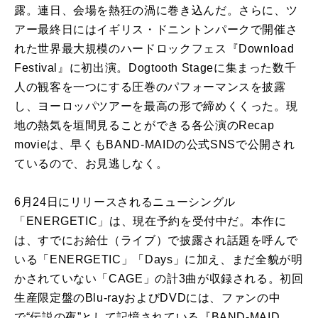
露。連日、会場を熱狂の渦に巻き込んだ。さらに、ツ
アー最終日にはイギリス・ドニントンパークで開催さ
れた世界最大規模のハードロックフェス『Download
Festival』に初出演。Dogtooth Stageに集まった数千
人の観客を一つにする圧巻のパフォーマンスを披露
し、ヨーロッパツアーを最高の形で締めくくった。現
地の熱気を垣間見ることができる各公演のRecap
movieは、早くもBAND-MAIDの公式SNSで公開され
ているので、お見逃しなく。
6月24日にリリースされるニューシングル
「ENERGETIC」は、現在予約を受付中だ。本作に
は、すでにお給仕（ライブ）で披露され話題を呼んで
いる「ENERGETIC」「Days」に加え、まだ全貌が明
かされていない「CAGE」の計3曲が収録される。初回
生産限定盤のBlu-rayおよびDVDには、ファンの中
で“伝説の夜”として記憶されている『BAND-MAID