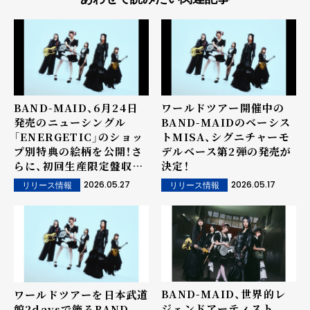
BAND-MAID、6月24日
ワールドツアー開催中の
発売のニューシングル
BAND-MAIDのベーシス
「ENERGETIC」のショッ
トMISA、シグニチャーモ
プ別特典の絵柄を公開！さ
デルベース第2弾の発売が
らに、初回生産限定盤収録
決定！
のお給仕（ライブ）映像か
2026.05.27
2026.05.17
リリース情報
リリース情報
ら「Toi et moi」を先行公
開！
BAND-MAID、世界的レ
ワールドツアーを日本武道
ジェンドアーティスト
館2daysで飾るBAND-