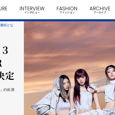
URE
INTERVIEW
FASHION
ARCHIVE
インタビュー
ファッション
アーカイブ
年連続とな
身３
R
が決定
26」の出演