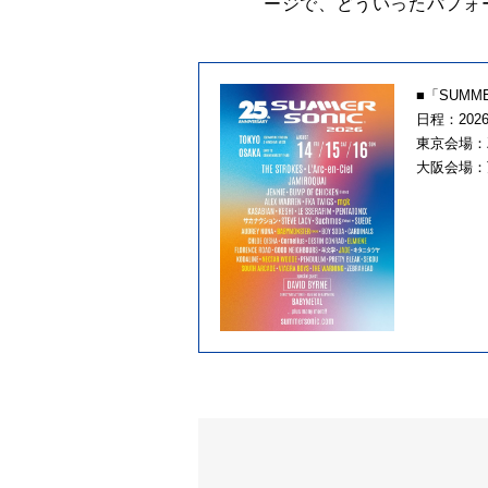
ージで、どういったパフォ
■「SUMME
日程：202
東京会場：
大阪会場：