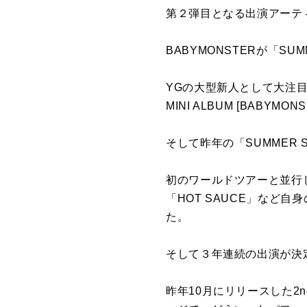
第２弾目となる出演アーティ
BABYMONSTERが「SU
YGの大型新人として大注目さ
MINI ALBUM [BA
そして昨年の「SUMMER S
初のワールドツアーと並行しな
「HOT SAUCE」など
た。
そして３年連続の出演が決定した
昨年10月にリリースした2nd