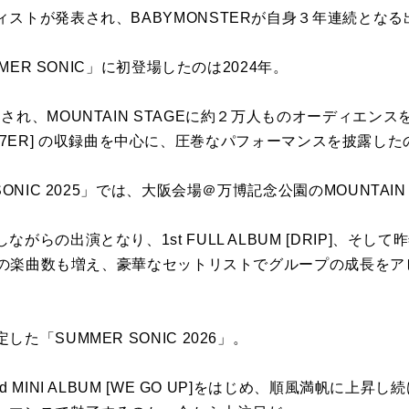
ストが発表され、BABYMONSTERが自身３年連続とな
MMER SONIC」に初登場したのは2024年。
れ、MOUNTAIN STAGEに約２万人ものオーディエンス
BYMONS7ER] の収録曲を中心に、圧巻なパフォーマンスを披露
ONIC 2025」では、大阪会場＠万博記念公園のMOUNTAIN
がらの出演となり、1st FULL ALBUM [DRIP]、そ
自身の楽曲数も増え、豪華なセットリストでグループの成長を
「SUMMER SONIC 2026」。
 MINI ALBUM [WE GO UP]をはじめ、順風満帆に上