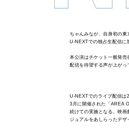
ちゃん
みな
が、自身初の
東
U-NEXTでの独占
生
配信
に
本
公演
はチケット一般発売
配信
を待望する声が上がっ
U-NEXTでのライブ
配信
は
3月に開催された「
AREA
続けての実施となる。
映画
ジュアルをあしらったデザ