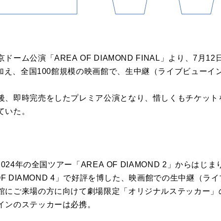
京
ドーム
公演
「
AREA
OF
DIAMOND
FINAL
」より、7月12日
加え、全国100
館
規模の
映画
館
で、
生
中継
（ライブビューイ
後、即時完売をしたプレミア
公演
となり、惜しくもチケット
ていた。
2024年の全国ツアー「
AREA
OF
DIAMOND
2」からはじま
OF
DIAMOND
4」で好評を博した、
映画
館
での
生
中継
（ライ
館
にご来場の方に向けて劇場限定「オリジナルステッカー」
インのステッカーは必携。