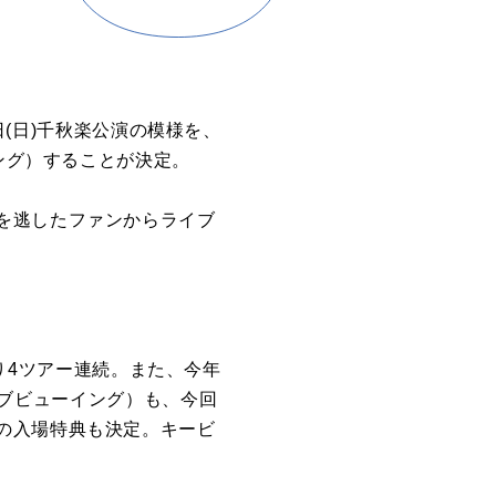
(日)
千秋楽
公演
の模様を、
ング）することが
決定
。
を逃したファンからライブ
り4ツアー連続。また、今年
ブビューイング）も、今回
の入場特典も
決定
。キービ