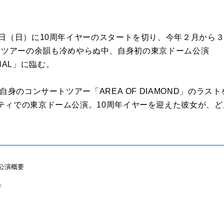
8日（日）に10周年イヤーのスタートを切り、今年２月から
」ツアーの余韻も冷めやらぬ中、自身初の
東京
ドーム
公演
NAL
」に臨む。
た自身のコンサートツアー「
AREA
OF
DIAMOND
」のラスト
ティでの
東京
ドーム
公演
。10周年イヤーを迎えた彼女が、
公演
概要
」