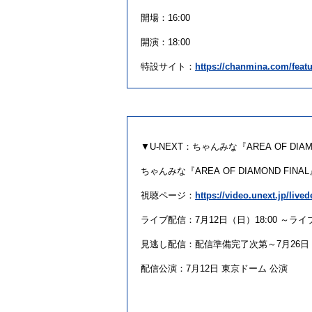
開場：16:00
開演：18:00
特設サイト：
https://chanmina.com/feat
▼U-NEXT：
ちゃん
みな
『
AREA
OF
DIA
ちゃん
みな
『
AREA
OF
DIAMOND
FINAL
視聴ページ：
https://video.unext.jp/live
ライブ
配信
：7月12日（日）18:00 ～ラ
見逃し
配信
：
配信
準備完了次第～7月26日（
配信
公演
：7月12日
東京
ドーム
公演