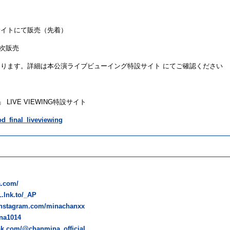
サイトにて販売（先着）
順次販売
なります。詳細は本
公演
ライブビューイング特設サイト にてご確認ください
」 LIVE VIEWING特設サイト
d_final_liveviewing
a.com/
.lnk.to/_AP
instagram.com/minachanxx
ina1014
tok.com/@chanmina_official