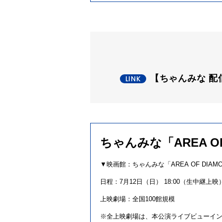
【ちゃんみな 配
ちゃんみな「AREA OF 
▼
映画
館
：
ちゃん
みな
「
AREA
OF
DIAM
日程：7月12日（日） 18:00（
生
中継
上映
上映劇場：全国100
館
規模
※全上映劇場は、本
公演
ライブビューイ