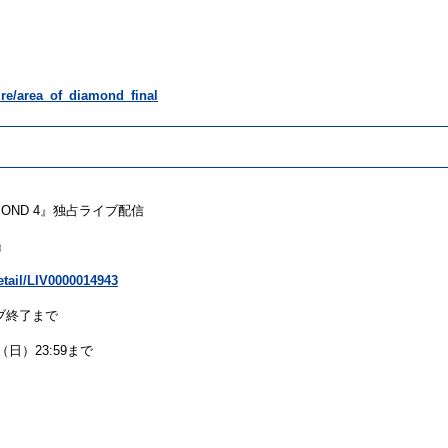
ure/area_of_diamond_final
MOND
4』独占ライブ
配信
』
detail/LIV0000014943
イブ終了まで
日）23:59まで