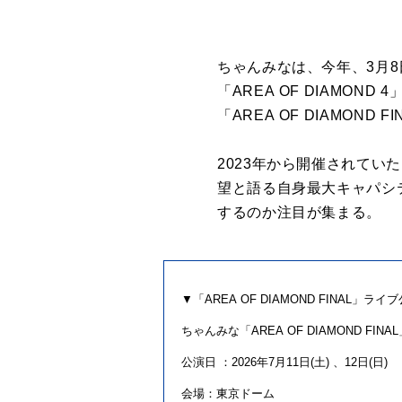
ちゃん
みな
は、今年、3月
「
AREA
OF
DIAMOND
4
「
AREA
OF
DIAMOND
FI
2023年から開催されてい
望と語る自身最大キャパシ
するのか注目が集まる。
▼「
AREA
OF
DIAMOND
FINAL
」ライブ
ちゃん
みな
「
AREA
OF
DIAMOND
FINAL
公演
日 ：2026年7月11日(土) 、12日(日)
会場：
東京
ドーム