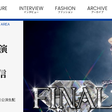
URE
INTERVIEW
FASHION
ARCHIVE
インタビュー
ファッション
アーカイブ
AREA
演
信
秋楽公演生配