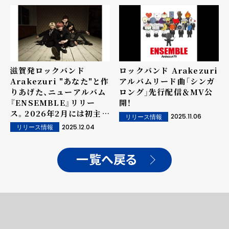
滋賀発ロックバンド
ロックバンド Arakezuri
Arakezuri "あなた"と作
アルバムリード曲「シンガ
りあげた、ニューアルバム
ロング」先行配信＆MV公
『ENSEMBLE』リリー
開！
ス。2026年2月には初主催
2025.11.06
リリース情報
フェス開催
2025.12.04
リリース情報
一覧へ戻る