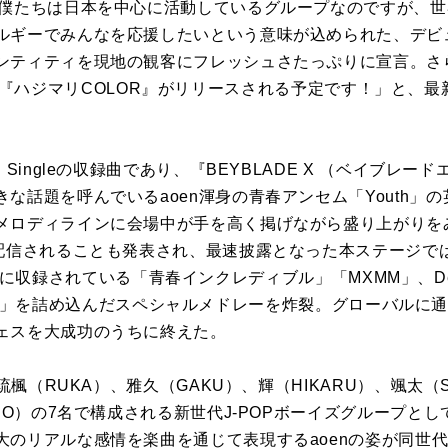
「僕たちは日本を中心に活動しているグループなのですが、
ルギーでみんなを応援したいという意味が込められた、デビ
ンティティを現地の観客にフレッシュさたっぷりに宣言。さら
Single『ハジマリCOLOR』がリリースされる予定です！」と
。
 Singleの収録曲であり、『BEYBLADE X （ベイブレ
な話題を呼んでいるaoen渾身の青春アンセム「Youth」
メロディラインに会場中が手を高く掲げながら盛り上がりをみ
が配信されることも発表され、最速披露となった本ステージで
ingleに収録されている「青春インクレディブル」「MXMM」、Deb
e Sun)」を詰め込んだスペシャルメドレーを炸裂。グローバル
ェスを大成功のうちに終えた。
、琉楓（RUKA）、雅久（GAKU）、輝（HIKARU）、颯太（
EO）の7名で構成される新世代J-POPボーイズグループとし
大のリアルな感情を楽曲を通じて表現するaoenの姿が同世