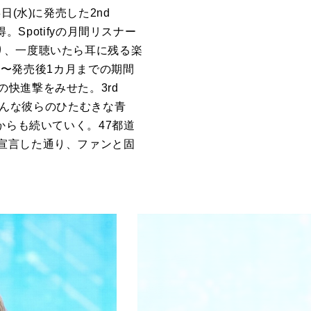
(水)に発売した2nd
Spotifyの月間リスナー
ね上がり、一度聴いたら耳に残る楽
始日〜発売後1カ月までの期間
涛の快進撃をみせた。3rd
そんな彼らのひたむきな青
からも続いていく。47都道
宣言した通り、ファンと固