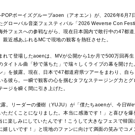
J-POPボーイズグループaoen（アオエン）が、2026年6
ーバル音楽フェスティバル「2026 Weverse Con Fes
海外フェスへの参戦ながら、現在日本国内で敢行中の47都
、親近感あふれるMCで現地の観客を熱狂させた。
れて登場したaoenは、MVが公開から1か月で500万回再
ngleのタイトル曲「秒で落ちた」で瑞々しくライブの幕を開け
ン」を披露。現在、日本で47都道府県ツアーをまわり、自
いる彼ら。一瞬で観客の心を掴むタフなステージング力とグ
テージを瞬く間に引き上げた。
リーダーの優樹（YUJU）が「僕たちaoenが、今日Weverse 
いただくことになりました。本当に感激です！」と喜びを爆
本当に楽しみにしていたんです！こうして大きなフェスで韓国
に嬉しいです！」と現地のファンに向けて満面の笑みでコメ