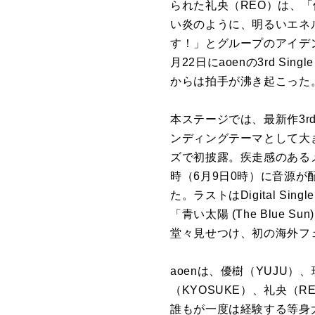
られた礼央（REO）は、
い炎のように、明るいエネ
す！」とグループのアイデ
月22日にaoenの3rd 
からは拍手が沸き起こった
本ステージでは、最新作3rd
ンディングテーマとして大き
ズで初披露。疾走感のある
時（6月9日0時）に音源
た。ラストはDigital S
「青い太陽 (The Blu
堂々見せつけ、初の海外フ
aoenは、優樹（YUJU）
（KYOSUKE）、礼央（R
誰もが一度は経験する等身