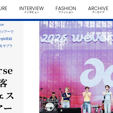
URE
INTERVIEW
FASHION
ARCHIVE
インタビュー
ファッション
アーカイブ
on
国ツアーで
gle収録
.をサプラ
rse
観客
ェス
アー