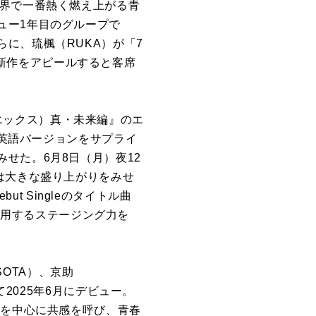
世界で一番熱く燃え上がる青
ュー1年目のグループで
に、琉楓（RUKA）が「7
、最新作をアピールすると客席
ードエックス）真・未来編』のエ
の英語バージョンをサプライ
せた。6月8日（月）夜12
は大きな盛り上がりをみせ
ut Singleのタイトル曲
に通用するステージング力を
SOTA）、京助
て2025年6月にデビュー。
代を中心に共感を呼び、青春