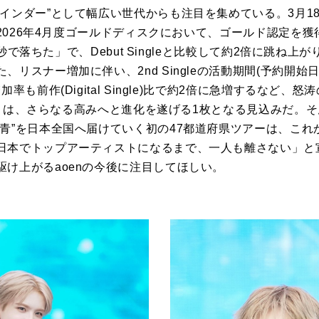
インダー”として幅広い世代からも注目を集めている。3月18日
、2026年4月度ゴールドディスクにおいて、ゴールド認定を獲得。
e「秒で落ちた」で、Debut Singleと比較して約2倍に跳
、リスナー増加に伴い、2nd Singleの活動期間(予約開
率も前作(Digital Single)比で約2倍に急増するなど、怒
LOR」は、さらなる高みへと進化を遂げる1枚となる見込みだ。
青”を日本全国へ届けていく初の47都道府県ツアーは、これ
日本でトップアーティストになるまで、一人も離さない」と
け上がるaoenの今後に注目してほしい。