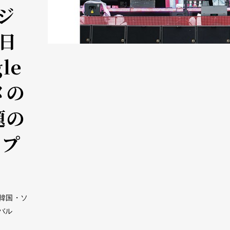
ジ
2日
le
メの
題の
サプ
、韓国・ソ
バル