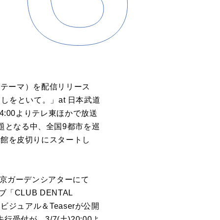
ングテーマ）を配信リリース
ろしをといて。」at 日本武道
4:00よりテレ東ほかで放送
題となる中、全国9都市を巡
市文化会館を皮切りにスタートし
東京ガーデンシアターにて
ブ「CLUB DENTAL
ジュアル＆Teaserが公開
受付が、3/7(土)20:00よ