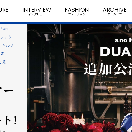
URE
INTERVIEW
FASHION
ARCHIVE
インタビュー
ファッション
アーカイブ
ano
デンシアター
フィシャルフ
未遂
も発
アー
ート！