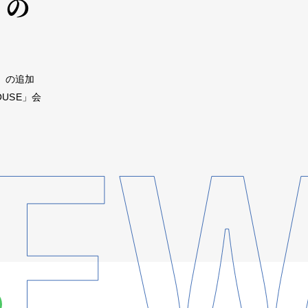
トの
ER」の追加
OUSE」会