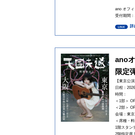
ano オフ
受付期間：20
詳
ano
限定弾
【東京公演
日程：2026
時間：
＜1部＞ OPE
＜2部＞ OPE
会場：東京
＜席種・料
1階スタンディ
2階指定席 ¥