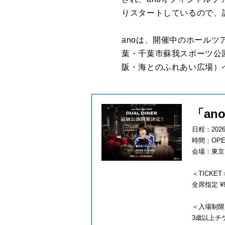
りスタートしているので、
anoは、開催中のホールツアーの
葉・千葉市蘇我スポーツ公園）、5
阪・海とのふれあい広場）
「ano
日程：202
時間：OPEN 
会場：東京
＜TICKET
全席指定 ¥9
＜入場制限
3歳以上チ