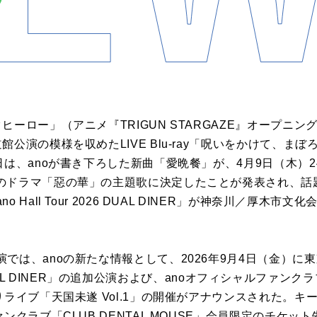
ヒーロー」（アニメ『TRIGUN STARGAZE』オープニ
公演の模様を収めたLIVE Blu-ray「呪いをかけて、まぼ
日は、anoが書き下ろした新曲「愛晩餐」が、4月9日（木）2
のドラマ「惡の華」の主題歌に決定したことが発表され、話
 Hall Tour 2026 DUAL DINER」が神奈川／厚木
では、anoの新たな情報として、2026年9月4日（金）に
26 DUAL DINER」の追加公演および、anoオフィシャルファンクラ
ライブ「天国未遂 Vol.1」の開催がアナウンスされた。キービ
クラブ「CLUB DENTAL MOUSE」会員限定のチケット先行