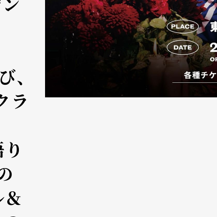
デン
び、
クラ
語り
」の
ル＆