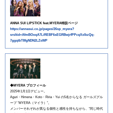
ANNA SUI LIPSTICK feat.MYERA特設ページ
https://annasui.co.jp/pages/26sp_myera?
srsltid=AfmBOoqA7LiREBF6sEGRBwjrfPPcqXxlbzQq-
7ggqtbT8fgNDN2LZsWP
◆MYERA プロフィール
2025年1月1日デビュー。
Aguri・Himena・Koto・Riria・Yui の5名からなる ガールズグル
ープ “MYERA（マイラ）”。
メンバーそれぞれが異なる個性と感性を持ちながら、“同じ時代