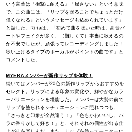
いう言葉は『衝撃に耐える』『屈さない』という意味
で、この曲には、『リップを塗ることでちょっとだけ
強くなれる』というメッセージも込められています」
と話した。Ririaは、「初めて曲を聴いた時は、高音パ
ートやフェイクが多く、（難しくて）本当に歌えるの
か不安でしたが、頑張ってレコーディングしました！
歌い上げるタイプのボーカルがポイントの曲です」と
コメントした。
MYERAメンバーが新作リップを体験！
続いてはメンバーが20色の新作リップからおすすめを
セレクト。リップによる印象の変化や、鮮やかなカラ
ーバリエーションを堪能した。メンバーは大勢の前で
リップを塗られるシチュエーションに照れつつも、
「さっきと印象が全然違う！」「色もかわいいし、バ
ラの香りがして好き！」と、それぞれの個性が出る仕
上がりを楽しんだ。また、リップを塗ってモニターに