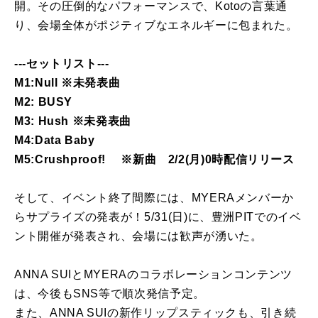
開。その圧倒的なパフォーマンスで、Kotoの言葉通
り、会場全体がポジティブなエネルギーに包まれた。
---セットリスト---
M1:Null ※未発表曲
M2: BUSY
M3: Hush ※未発表曲
M4:Data Baby
M5:Crushproof! ※新曲 2/2(月)0時配信リリース
そして、イベント終了間際には、MYERAメンバーか
らサプライズの発表が！5/31(日)に、豊洲PITでのイベ
ント開催が発表され、会場には歓声が湧いた。
ANNA SUIとMYERAのコラボレーションコンテンツ
は、今後もSNS等で順次発信予定。
また、ANNA SUIの新作リップスティックも、引き続