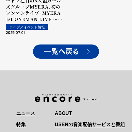
ート＞注目の5人組ガール
ズグループMYERA、初の
ワンマンライブ「MYERA
1st ONEMAN LIVE 〜
N-1〜」東京公演が終了！
ライブ／イベント情報
8/23(土)、Zepp Nagoya
2025.07.01
でのワンマン開催も発表！
一覧へ戻る
ニュース
ABOUT
特集
USENの音楽配信サービスと番組