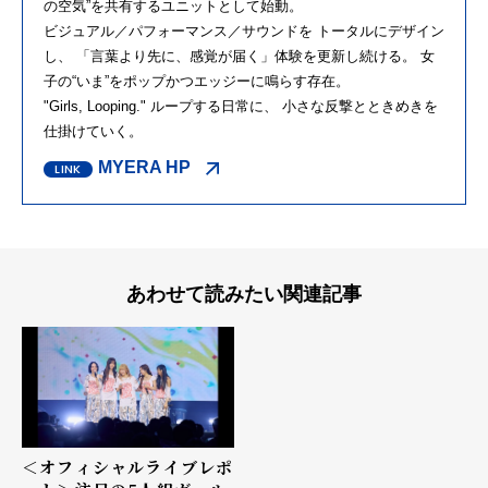
の空気”を共有するユニットとして始動。
ビジュアル／パフォーマンス／サウンドを トータルにデザイン
し、 「言葉より先に、感覚が届く」体験を更新し続ける。 女
子の“いま”をポップかつエッジーに鳴らす存在。
"Girls, Looping." ループする日常に、 小さな反撃とときめきを
仕掛けていく。
MYERA HP
あわせて読みたい関連記事
＜オフィシャルライブレポ