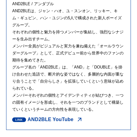
AND2BLE / アンダブル
AND2BLEは、ジャン・ハオ、ユ・スンオン、リッキー、キ
ム・ギュビン、ハン・ユジンの5人で構成された新人ボーイズ
グループ。
それぞれの個性と魅力を持つメンバーが集結し、強烈なシナジ
ーを生み出すチーム。
メンバー全員がビジュアルと実力を兼ね備えた「オールラウン
ダーグループ」として、正式デビュー前から世界中のファンの
期待を集めてきた。
グループ名の「AND2BLE」は、「AND」と「DOUBLE」を掛
け合わせた造語で、断片的な姿ではなく、多層的な内面が重な
り合うことで「自分らしさ」を拡張していくという意味が込め
られている。
メンバーそれぞれの個性とアイデンティティが結びつき、一つ
の固有イメージを形成し、それを一つのブランドとして構築し
ていくというチームの方向性を表現している。
AND2BLE YouTube