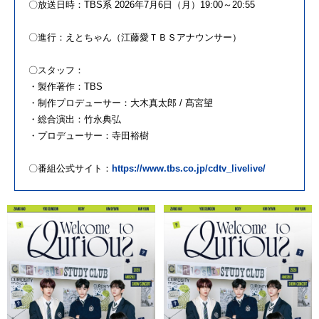
〇放送日時：TBS系 2026年7月6日（月）19:00～20:55
〇進行：えとちゃん（江藤愛ＴＢＳアナウンサー）
〇スタッフ：
・製作著作：TBS
・制作プロデューサー：大木真太郎 / 髙宮望
・総合演出：竹永典弘
・プロデューサー：寺田裕樹
〇番組公式サイト：
https://www.tbs.co.jp/cdtv_livelive/