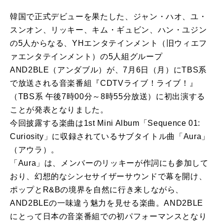
韓国で正式デビューを果たした、ジャン・ハオ、ユ・
スンオン、リッキー、キム・ギュビン、ハン・ユジン
の5人からなる、YHエンタテインメント（旧ウィエフ
ァエンタテインメント）の5人組グループ
AND2BLE（アンダブル）が、7月6日（月）にTBS系
で放送される音楽番組『CDTVライブ！ライブ！』
（TBS系 午後7時00分～8時55分放送）に初出演する
ことが発表となりました。
今回披露する楽曲は1st Mini Album「Sequence 01:
Curiosity」に収録されているサブタイトル曲「Aura」
（アウラ）。
「Aura」は、メンバーのリッキーが作詞にも参加して
おり、幻想的なシンセサイザーサウンドで幕を開け、
ポップとR&Bの境界を自然に行き来しながら、
AND2BLEの一味違う魅力を見せる楽曲。AND2BLE
にとって日本の音楽番組での初パフォーマンスとなり