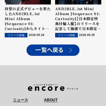
待望の正式デビューを果た
AND2BLE、1st Mini
したAND2BLE、1st
Album [Sequence 01:
Mini Album
Curiosity]【日本限定特
[Sequence 01:
典付輸入盤】のリリースを
Curiosity]からタイトル
記念して抽選で日本限定特
曲「Curious」のミュージ
典が当たるデジタルキャン
2026.05.28
2026.05.25
リリース情報
リリース情報
ックビデオ公開！
ペーンの実施が決定！
一覧へ戻る
ニュース
ABOUT