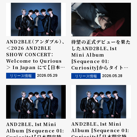
AND2BLE（アンダブル）、
待望の正式デビューを果た
＜2026 AND2BLE
したAND2BLE、1st
SHOW CONCERT：
Mini Album
Welcome to Qurious
[Sequence 01:
＞ In Japan にて【日本公
Curiosity]からタイトル
式グッズ】の販売が決定！
曲「Curious」のミュージ
2026.05.29
2026.05.28
リリース情報
リリース情報
グッズラインナップも公開
ックビデオ公開！
AND2BLE、1st Mini
AND2BLE、1st Mini
Album [Sequence 01:
Album [Sequence 01:
Curiosity]【日本限定特
Curiosity]【日本限定特