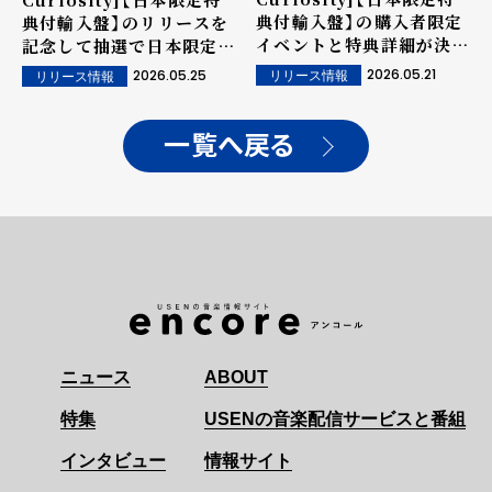
典付輸入盤】の購入者限定
典付輸入盤】のリリースを
イベントと特典詳細が決
記念して抽選で日本限定特
定！
典が当たるデジタルキャン
2026.05.21
2026.05.25
リリース情報
リリース情報
ペーンの実施が決定！
一覧へ戻る
ニュース
ABOUT
特集
USENの音楽配信サービスと番組
インタビュー
情報サイト