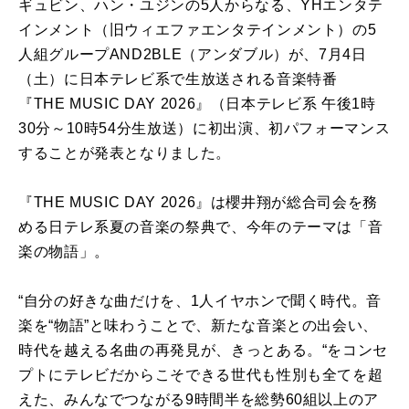
ギュビン、ハン・ユジンの5人からなる、YHエンタテ
インメント（旧ウィエファエンタテインメント）の5
人組グループAND2BLE（アンダブル）が、7月4日
（土）に日本テレビ系で生放送される音楽特番
『THE MUSIC DAY 2026』（日本テレビ系 午後1時
30分～10時54分生放送）に初出演、初パフォーマンス
することが発表となりました。
『THE MUSIC DAY 2026』は櫻井翔が総合司会を務
める日テレ系夏の音楽の祭典で、今年のテーマは「音
楽の物語」。
“
自分の好きな曲だけを、1人イヤホンで聞く時代。音
楽を“物語”と味わうことで、新たな音楽との出会い、
時代を越える名曲の再発見が、きっとある。“をコンセ
プトにテレビだからこそできる世代も性別も全てを超
えた、みんなでつながる9時間半を総勢60組以上のア