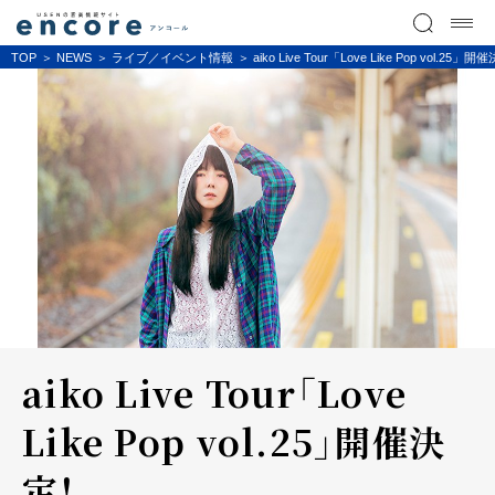
TOP
NEWS
ライブ／イベント情報
aiko Live Tour「Love Like Pop vol.25」
aiko Live Tour「Love
Like Pop vol.25」開催決
定！