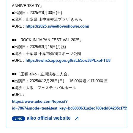
ANNIVERSARY」
■出演日：2025年8月30日(土)
■場所：山梨県 山中湖交流プラザ きらら
■URL：
https://2025.sweetloveshower.com/
■■「ROCK IN JAPAN FESTIVAL 2025」
■出演日：2025年9月15日(月祝)
■場所：千葉県 千葉市蘇我スポーツ公園
■URL：
https://ewhx5.app.goo.gl/isLb5cw38PLxoFTU8
■■「玉響 aiko・立川談春二人会」
■出演日：2025年12月28日(日) 16:00開場／17:00開演
■場所：大阪 フェスティバルホール
■URL：
https://www.aiko.com/topics/?
id=7867&mode=test&test_key=bc6039631a2ec780edd04235cf7594c
aiko official website