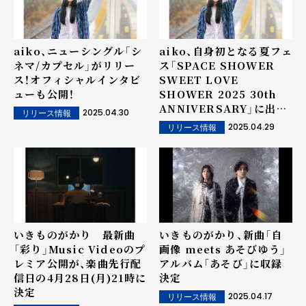
aiko、ニューシングル「シ
aiko、自身初となる夏フェ
ネマ/カプセル」がリリー
ス「SPACE SHOWER
ス！オフィシャルインタビ
SWEET LOVE
ューも公開！
SHOWER 2025 30th
ANNIVERSARY」に出演
2025.04.30
リリース情報
決定！さらに、4月30日発売
2025.04.29
リリース情報
46thシングル「シネマ/カ
プセル」の表題曲「カプセ
ル」のMusic Videoが4月
30日21時にYouTubeプ
レミア公開決定！トレーラ
ーも公開！
いきものがかり 最新曲
いきものがかり、新曲「自
「彩り」Music Videoのプ
画像 meets あそびゆう」
レミア公開が、楽曲先行配
アルバム「あそび」に収録
信日の4月28日(月)21時に
決定
決定
2025.04.17
リリース情報