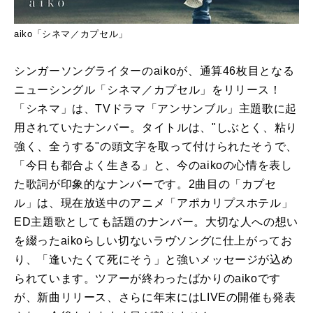
aiko「シネマ／カプセル」
シンガーソングライターのaikoが、通算46枚目となる
ニューシングル「シネマ／カプセル」をリリース！
「シネマ」は、TVドラマ「アンサンブル」主題歌に起
用されていたナンバー。タイトルは、"しぶとく、粘り
強く、全うする"の頭文字を取って付けられたそうで、
「今日も都合よく生きる」と、今のaikoの心情を表し
た歌詞が印象的なナンバーです。2曲目の「カプセ
ル」は、現在放送中のアニメ「アポカリプスホテル」
ED主題歌としても話題のナンバー。大切な人への想い
を綴ったaikoらしい切ないラヴソングに仕上がってお
り、「逢いたくて死にそう」と強いメッセージが込め
られています。ツアーが終わったばかりのaikoです
が、新曲リリース、さらに年末にはLIVEの開催も発表