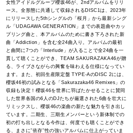
女性アイドルグループ櫻坂46が、2ndアルバムをリリ
ース。全形態に共通して収録されるDISC1は、2023年
にリリースした5thシングルの「桜月」から最新シング
ル「UDAGAWA GENERATION」までの表題曲やカッ
プリング曲と、本アルバムのために書き下ろされた新
曲「Addiction」を含む全24曲入り。アルバムの最初
と曲間に7つの「Interlude」が入ることで全24曲を一
貫して聴くことができ、TEAM SAKURAZAKA46が贈
る、ライブさながらの興奮を味わえる仕様になってい
ます。また、初回生産限定盤 TYPE-AのDISC 2には、
櫻坂46初の試みとなる「Sakurazaka46 Remixes」の
収録も決定！櫻坂46を世界に羽ばたかせることに賛同
した世界各国の6人のDJたちが厳選された6曲を壮大に
リミックスし、櫻坂46の楽曲の新たな魅力を引き出し
ています。二期生、三期生メンバーという新体制での
初の打ち出しとなる今作は、何度でも聴くことができ
る、まさに"依存"性の強いアルバムに仕上がっていま