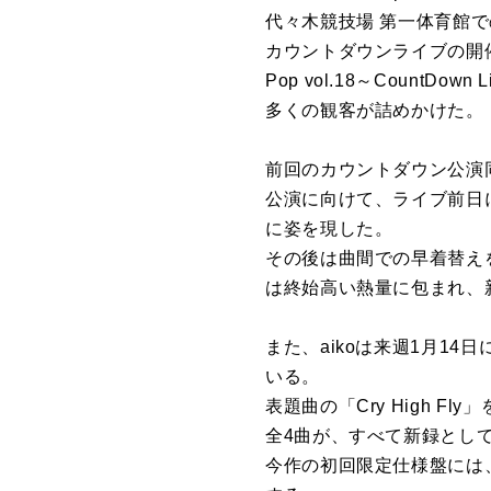
代々木競技場 第一体育館
カウントダウンライブの開催は
Pop vol.18～Coun
多くの観客が詰めかけた。
前回のカウントダウン公演同
公演に向けて、ライブ前日
に姿を現した。
その後は曲間での早着替え
は終始高い熱量に包まれ、
また、aikoは来週1月14
いる。
表題曲の「Cry High Fl
全4曲が、すべて新録とし
今作の初回限定仕様盤には、aiko