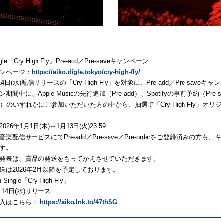
ingle「Cry High Fly」Pre-add／Pre-saveキャンペーン
ンページ：
https://aiko.digle.tokyo/cry-high-fly/
月14日(水)配信リリースの「Cry High Fly」を対象に、Pre-add／Pre-sa
間中に、Apple Musicの先行追加（Pre-add）、Spotifyの事前予約（Pre-sa
rder）のいずれかにご参加いただいた方の中から、抽選で「Cry High Fly」
26年1月1日(木)～1月13日(火)23:59
楽配信サービスにてPre-add／Pre-save／Pre-orderをご登録済みの
す。
発表は、賞品の発送をもってかえさせていただきます。
送は2026年2月以降を予定しております。
h Single「Cry High Fly」
月14日(水)リリース
購入はこちら：
https://aiko.lnk.to/47thSG