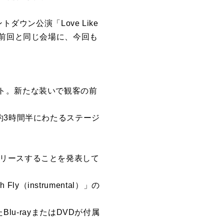
ウン公演「Love Like
なり、前回と同じ会場に、今回も
ト。新たな装いで観客の前
約3時間半にわたるステージ
を、リリースすることを発表して
y（instrumental）」の
したBlu-rayまたはDVDが付属