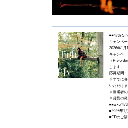
■■47th S
キャンペー
2026年1
キャンペーン期
（Pre-o
します。
応募期間：20
※すでに各音
いただけま
※当選者の
※賞品の発
■■aiko/47t
■2026年1
■CDのご