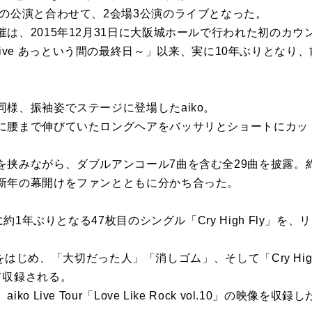
での公演と合わせて、2会場3公演のライブとなった。
、2015年12月31日に大阪城ホールで行われた初のカウントダ
tDown Live あっという間の最終日～」以来、実に10年ぶりと
様、振袖姿でステージに登場したaiko。
に腰まで伸びていたロングヘアをバッサリとショートにカッ
を挟みながら、ダブルアンコール7曲を含む全29曲を披露。
新年の幕開けをファンとともに分かち合った。
日に約1年ぶりとなる47枚目のシングル「Cry High Fly」
y」をはじめ、「大切だった人」「消しゴム」、そして「Cry High Fl
て収録される。
 Live Tour「Love Like Rock vol.10」の映像を収録