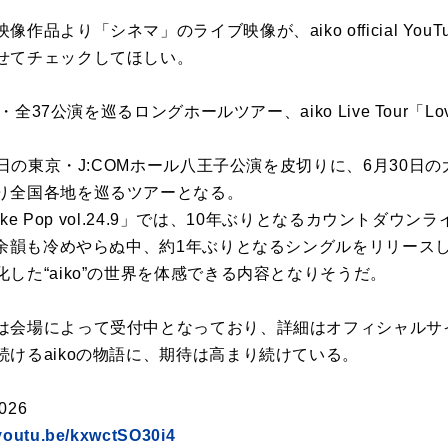
より「シネマ」のライブ映像が、aiko official YouTu
せてチェックしてほしい。
全37公演を巡るロングホールツアー、aiko Live Tour「Love L
15日の東京・J:COMホール八王子公演を皮切りに、6月30
り全国各地を巡るツアーとなる。
ike Pop vol.24.9」では、10年ぶりとなるカウントダ
その余韻も冷めやらぬ中、約1年ぶりとなるシングルをリリース
した“aiko”の世界を体感できる内容となりそうだ。
は会場によって受付中となっており、詳細はオフィシャルサ
けるaikoの物語に、期待は高まり続けている。
2026
/youtu.be/kxwctSO30i4