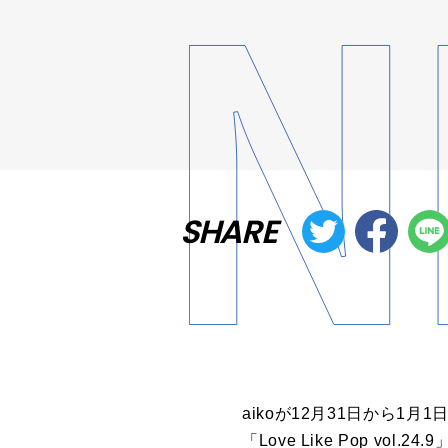
SHARE
aikoが12月31日から
「Love Like Pop v