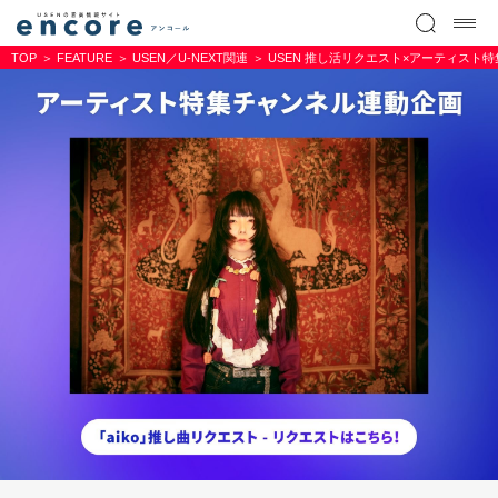
TOP
FEATURE
USEN／U-NEXT関連
USEN 推し活リクエスト×アーティスト特集