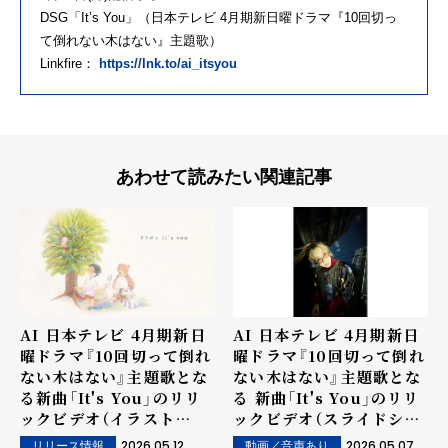
DSG「It’s You」（日本テレビ 4月期新日曜ドラマ『10回切っ
て倒れない木はない』主題歌）
Linkfire：
https://lnk.to/ai_itsyou
あわせて読みたい関連記事
AI 日本テレビ 4月期新日
AI 日本テレビ 4月期新日
曜ドラマ『10回切って倒れ
曜ドラマ『10回切って倒れ
ない木はない』主題歌とな
ない木はない』主題歌とな
る新曲「It's You」のリリ
る 新曲「It's You」のリリ
ックビデオ（イラスト
ックビデオ（スライドショ
ver.）を公開！！
ーver.）を公開！！
2026.05.12
2026.05.07
リリース情報
動画／音声あり