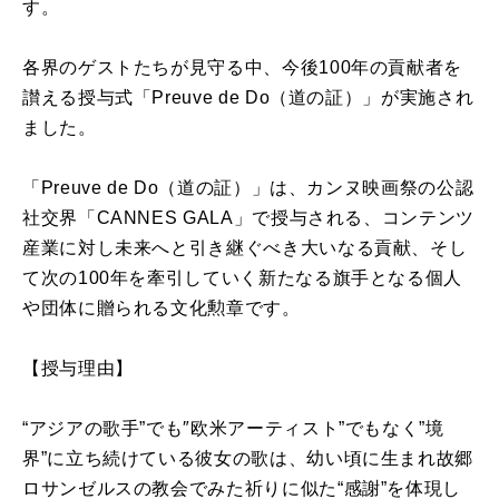
す。
各界のゲストたちが見守る中、今後100年の貢献者を
讃える授与式「Preuve de Do（道の証）」が実施され
ました。
「Preuve de Do（道の証）」は、カンヌ映画祭の公認
社交界「CANNES GALA」で授与される、コンテンツ
産業に対し未来へと引き継ぐべき大いなる貢献、そし
て次の100年を牽引していく新たなる旗手となる個人
や団体に贈られる文化勲章です。
【授与理由】
“アジアの歌手”でも″欧米アーティスト”でもなく”境
界”に立ち続けている彼女の歌は、幼い頃に生まれ故郷
ロサンゼルスの教会でみた祈りに似た“感謝”を体現し