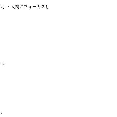
いう歌い手・人間にフォーカスし
す。
示。