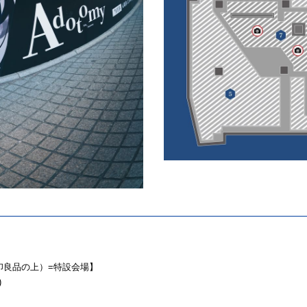
印良品の上）=特設会場】
)