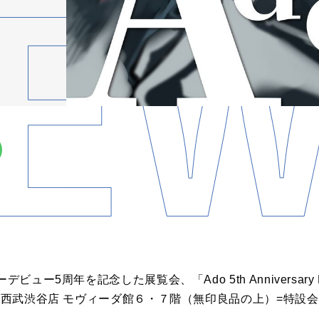
ー5周年を記念した展覧会、「Ado 5th Anniversary Exhib
京・西武渋谷店 モヴィーダ館６・７階（無印良品の上）=特設