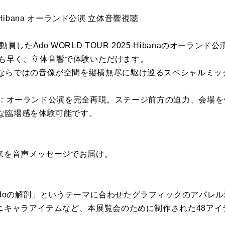
25 Hibana オーランド公演 立体音響視聴
員したAdo WORLD TOUR 2025 Hibanaのオーラ
こよりも早く、立体音響で体験いただけます。
ならではの音像が空間を縦横無尽に駆け巡るスペシャルミッ
カバー）：オーランド公演を完全再現。ステージ前方の迫力、会場
な臨場感を体験可能です。
未来を音声メッセージでお届け。
ー)=Adoの解剖」というテーマに合わせたグラフィックのアパ
ミニキャラアイテムなど、本展覧会のために制作された48アイ