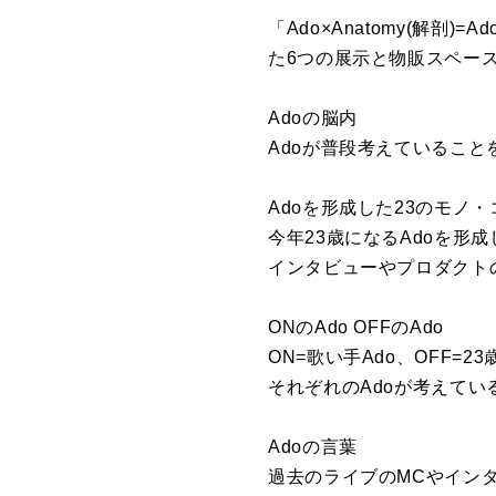
「Ado×Anatomy(解剖
た6つの展示と物販スペー
Adoの脳内
Adoが普段考えているこ
Adoを形成した23のモノ・
今年23歳になるAdoを形
インタビューやプロダクト
ONのAdo OFFのAdo
ON=歌い手Ado、OFF=2
それぞれのAdoが考えてい
Adoの言葉
過去のライブのMCやイン