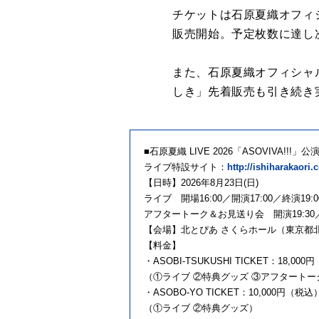
チケットは石原夏織オフィシャ
販売開始。予定枚数に達し
また、石原夏織オフィシャルフ
しき」先着販売も引き続き
■石原夏織 LIVE 2026「ASOVIVA!!!」
ライブ特設サイト：
http://ishiharakaor
【日時】2026年8月23日(日)
ライブ 開場16:00／開演17:00／終演19:
アフタートーク＆お見送り会 開演19:30／
【会場】北とぴあ さくらホール（東京都北区王
【料金】
・ASOBI-TSUKUSHI TICKET：18,
（①ライブ ②特典グッズ ③アフタートーク
・ASOBO-YO TICKET：10,000円（税込
（①ライブ ②特典グッズ）