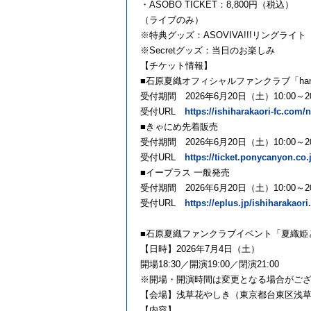
・ASOBO TICKET：8,800円（税込）
（ライブのみ）
※特典グッズ：ASOVIVA!!!リングライト
※Secretグッズ：当日のお楽しみ
【チケット情報】
■石原夏織オフィシャルファンクラブ「hand 
受付期間 2026年6月20日（土）10:00～20
受付URL
https://ishiharakaori-fc.com
■きゃにめ先着販売
受付期間 2026年6月20日（土）10:00～20
受付URL
https://ticket.ponycanyon.co.
■イープラス 一般発売
受付期間 2026年6月20日（土）10:00～20
受付URL
https://eplus.jp/ishiharakaor
■石原夏織ファンクラブイベント「夏織姫と
【日時】2026年7月4日（土）
開場18:30／開演19:00／閉演21:00
※開場・開演時間は変更となる場合がご
【会場】浅草花やしき（東京都台東区浅草2-
【内容】