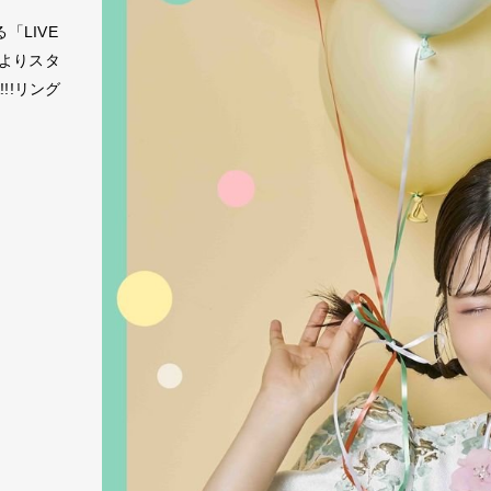
「LIVE
0時よりスタ
!!リング