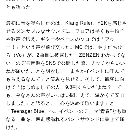
とも語った。
最初に音を鳴らしたのは、Klang Ruler。Y2Kを感じさ
せるダンサブルなサウンドに、フロアは早くも手拍子
や歓声で応え、ギターやベースのソロでは「フゥ
ー！」という声が飛び交った。MCでは、やすだちひ
ろ（Vo）が、2曲目に披露した「ZENZEN わかってな
い」のデモ音源をSNSで公開した際、チッチからいい
ねが届いたことを明かし、「まさかイベントに呼んで
もらえるなんて」と笑みを見せる。そして、観客に向
けて「はじめましての人、9.8割くらいだよね？ で
も、みなさんの声がいっぱい聞こえて、温かくて安心
しました」と語ると、「心を込めて歌います」と
「Teenager Blue」へ。イベントのテーマ“青春”とも重
なる一曲を、疾走感溢れるバンドサウンドに乗せて届
けた。