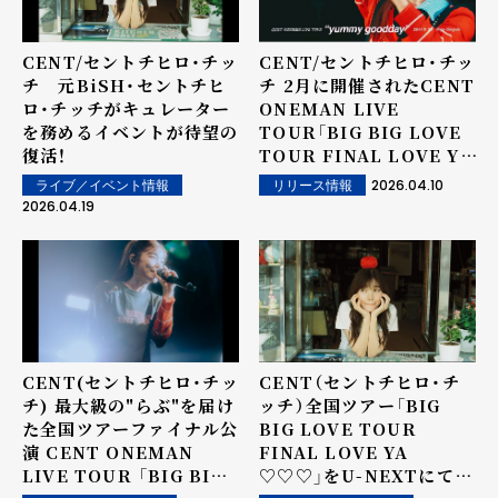
CENT/セントチヒロ・チッ
CENT/セントチヒロ・チッ
チ 元BiSH・セントチヒ
チ 2月に開催されたCENT
ロ・チッチがキュレーター
ONEMAN LIVE
を務めるイベントが待望の
TOUR「BIG BIG LOVE
復活！
TOUR FINAL LOVE YA
♡♡♡」より「yummy
2026.04.10
ライブ／イベント情報
リリース情報
goodday」のライブ映像
2026.04.19
が公開！
CENT(セントチヒロ・チッ
CENT（セントチヒロ・チ
チ) 最大級の"らぶ"を届け
ッチ）全国ツアー「BIG
た全国ツアーファイナル公
BIG LOVE TOUR
演 CENT ONEMAN
FINAL LOVE YA
LIVE TOUR 「BIG BIG
♡♡♡」をU-NEXTにて独