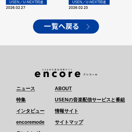
LOVE TOUR FINAL
占ライブ配信！
USEN／U-NEXT関連
USEN／U-NEXT関連
LOVE YA ♡♡♡」 ライブ
2026.02.27
2026.02.23
レポートが到着！
一覧へ戻る
ニュース
ABOUT
特集
USENの音楽配信サービスと番組
インタビュー
情報サイト
encoremode
サイトマップ