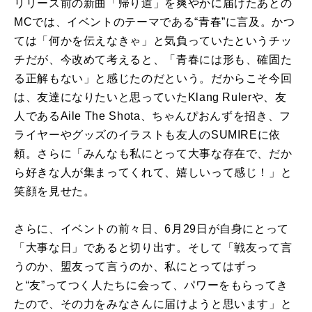
リリース前の新曲「帰り道」を爽やかに届けたあとの
MCでは、イベントのテーマである“青春”に言及。かつ
ては「何かを伝えなきゃ」と気負っていたというチッ
チだが、今改めて考えると、「青春には形も、確固た
る正解もない」と感じたのだという。だからこそ今回
は、友達になりたいと思っていたKlang Rulerや、友
人であるAile The Shota、ちゃんぴおんずを招き、フ
ライヤーやグッズのイラストも友人のSUMIREに依
頼。さらに「みんなも私にとって大事な存在で、だか
ら好きな人が集まってくれて、嬉しいって感じ！」と
笑顔を見せた。
さらに、イベントの前々日、6月29日が自身にとって
「大事な日」であると切り出す。そして「戦友って言
うのか、盟友って言うのか、私にとってはずっ
と“友”ってつく人たちに会って、パワーをもらってき
たので、その力をみなさんに届けようと思います」と