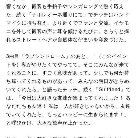
響くなか、観客も手拍子やシンガロングで熱く応え
た。続く「ナポレオーネ通りにて」でチッチはハンド
マイクに持ち替え、より近くでファンと交流。イヤモ
ニを外して観客の声に耳を傾けるたびに、さらりと揺
れるストレートヘアが自然体な佇まいを印象づけた。
3曲目「ラブシンドローム」のあと、「（このイベン
トを）私がやりたくてやってて。そこにみんなが来て
くれることに、すごく意味があって。少しでも何か持
ち帰ってくれるものがあって、みんなの明日がきらめ
いてくれたら」と語ったチッチ。続く「Girlfriend」で
は、「今日は大好きな友達が集まってくれました！ あ
なたたちも友達！ 私は一人が好きじゃないから、友達
でいてくれたら、もっとハッピーに生きられます！」
と呼びかけ、大きな歓声が上がった。