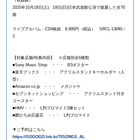
（収録曲）
2025年10月18日(土)、19日(日)日本武道館公演で披露した全70
曲
ライブアルバム：CD4枚組 8,900円（税込） SRCL-13680～
3
【対象店舗/特典内容】 ※店舗別全6種類
■Sony Music Shop ・・・ B3ポスター
■楽天ブックス ・・・ アクリルスタンドキーホルダー（人
型）
■Amazon.co.jp ・・・ メガジャケ
■セブンネットショッピング ・・・ アクリルスタンド付き
コースター
■HMV・・・ L判ブロマイド2種セット
■郷ひろみ応援店 ・・・ L判ブロマイド
▼ご予約はこちら
https://GOGOGO.lnk.to/70SONGS_AL