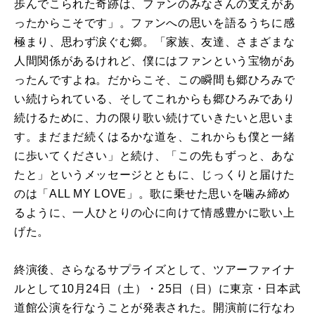
歩んでこられた奇跡は、ファンのみなさんの支えがあ
ったからこそです」。ファンへの思いを語るうちに感
極まり、思わず涙ぐむ郷。「家族、友達、さまざまな
人間関係があるけれど、僕にはファンという宝物があ
ったんですよね。だからこそ、この瞬間も郷ひろみで
い続けられている、そしてこれからも郷ひろみであり
続けるために、力の限り歌い続けていきたいと思いま
す。まだまだ続くはるかな道を、これからも僕と一緒
に歩いてください」と続け、「この先もずっと、あな
たと」というメッセージとともに、じっくりと届けた
のは「ALL MY LOVE」。歌に乗せた思いを噛み締め
るように、一人ひとりの心に向けて情感豊かに歌い上
げた。
終演後、さらなるサプライズとして、ツアーファイナ
ルとして10月24日（土）・25日（日）に東京・日本武
道館公演を行なうことが発表された。開演前に行なわ