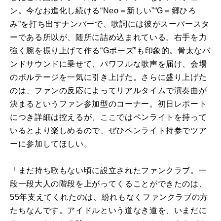
ン。今なお進化し続ける“Neo＝新しい”“G＝郷ひろ
み”を打ち出すナンバーで、歌詞には彼がスーパースタ
ーである所以が、随所に詰め込まれている。右手を力
強く腕を振り上げて作る“Gポーズ”も印象的。骨太なバ
ンドサウンドに乗せて、パワフルな歌声を届け、会場
のボルテージを一気に引き上げた。さらに盛り上げた
のは、ファンの反応によってリアルタイムで演奏曲が
決まるというファン参加型のコーナー。初日レポート
につき詳細は控えるが、ここではペンライトを持って
いるとより楽しめるので、ぜひペンライト持参でツア
ーに参加してほしい。
「まだ持ち歌もない頃に設立されたファンクラブ。一
段一段大人の階段を上がってくることができたのは、
55年支えてくれたのは、紛れもなくファンクラブの方
たちなんです。アイドルという道なき道を、いまだに