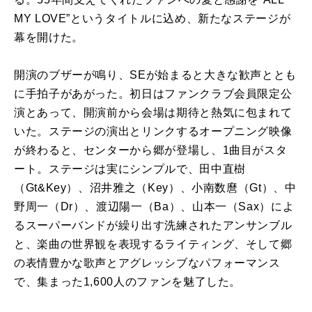
MY LOVE”というタイトルに込め、新たなステージが
幕を開けた。
開演のブザーが鳴り、SEが始まると大きな歓声ととも
に手拍子があがった。初日はファンクラブ会員限定公
演とあって、開演前から会場は期待と熱気に包まれて
いた。ステージの演出とリンクするオープニング映像
が終わると、センターから郷が登場し、1曲目がスタ
ート。ステージは実にシンプルで、田中直樹
（Gt&Key）、沼井雅之（Key）、小南数麿（Gt）、中
野周一（Dr）、渡辺陽一（Ba）、山本一（Sax）によ
るスーパーバンドが繰り出す洗練されたアンサンブル
と、楽曲の世界観を表現するライティング、そして郷
の表情豊かな歌声とアグレッシブなパフォーマンス
で、集まった1,600人のファンを魅了した。