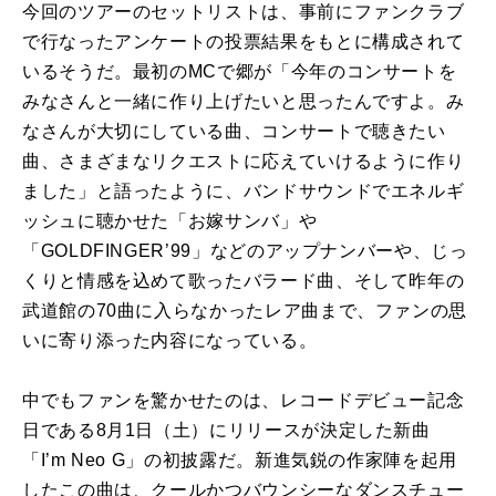
今回のツアーのセットリストは、事前にファンクラブ
で行なったアンケートの投票結果をもとに構成されて
いるそうだ。最初のMCで郷が「今年のコンサートを
みなさんと一緒に作り上げたいと思ったんですよ。み
なさんが大切にしている曲、コンサートで聴きたい
曲、さまざまなリクエストに応えていけるように作り
ました」と語ったように、バンドサウンドでエネルギ
ッシュに聴かせた「お嫁サンバ」や
「GOLDFINGER’99」などのアップナンバーや、じっ
くりと情感を込めて歌ったバラード曲、そして昨年の
武道館の70曲に入らなかったレア曲まで、ファンの思
いに寄り添った内容になっている。
中でもファンを驚かせたのは、レコードデビュー記念
日である8月1日（土）にリリースが決定した新曲
「I’m Neo G」の初披露だ。新進気鋭の作家陣を起用
したこの曲は、クールかつバウンシーなダンスチュー