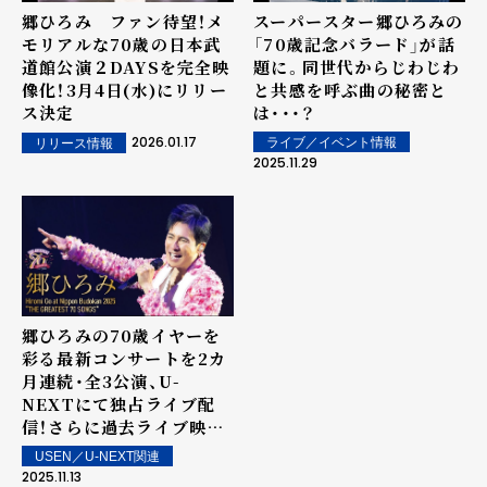
郷ひろみ ファン待望！メ
スーパースター郷ひろみの
モリアルな70歳の日本武
「70歳記念バラード」が話
道館公演２DAYSを完全映
題に。同世代からじわじわ
像化！3月4日(水)にリリー
と共感を呼ぶ曲の秘密と
ス決定
は・・・？
2026.01.17
ライブ／イベント情報
リリース情報
2025.11.29
郷ひろみの70歳イヤーを
彩る最新コンサートを2カ
月連続・全3公演、U-
NEXTにて独占ライブ配
信！さらに過去ライブ映像
の配信スタート
USEN／U-NEXT関連
2025.11.13