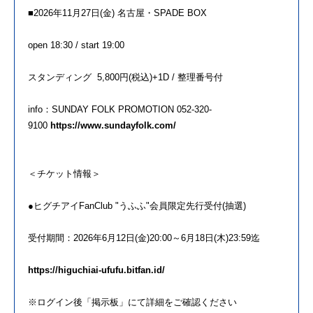
■2026
年
11月27日(金) 名古屋・SPADE BOX
open 18:30 / start 19:00
スタンディング 5,800円(税込)+1D / 整理番号付
info：SUNDAY FOLK PROMOTION 052-320-
9100
https://www.sundayfolk.com/
＜チケット情報＞
●
ヒグチアイ
FanClub "うふふ"会員限定先行受付(抽選)
受付期間：2026
年
6月12日(金)20:00～6月18日(
木)23:59迄
https://higuchiai-ufufu.
bitfan.id/
※ログイン後「掲示板」にて詳細
を
ご確認ください