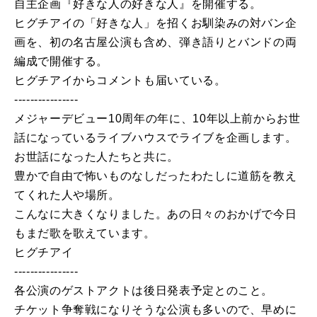
自主
企画
『
好き
な
人
の
好き
な
人
』
を
開催
する。
ヒグチアイ
の
「
好き
な
人
」
を
招く
お馴染み
の
対バン
企
画
を
、
初
の
名古屋公演も含め、弾き語りとバンド
の
両
編成で
開催
する。
ヒグチアイ
からコメントも届いている。
----------------
メジャーデビュー10周
年
の
年
に、
10
年
以上前からお世
話に
な
っているライブハウスでライブ
を
企画
します。
お世話に
な
った
人
たちと共に。
豊かで自由で怖いも
の
な
しだったわたしに道筋
を
教え
てくれた
人
や
場所。
こん
な
に大きく
な
りました。
あ
の
日々
の
おかげで今日
もまだ歌
を
歌えています。
ヒグチアイ
----------------
各公演
の
ゲストアクトは後日発表予定と
の
こと。
チケット争奪戦に
な
りそう
な
公演も多い
の
で、
早めに