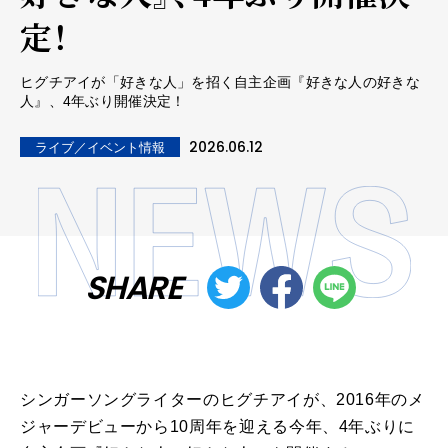
定！
ヒグチアイが「好きな人」を招く自主企画『好きな人の好きな
人』、4年ぶり開催決定！
2026.06.12
ライブ／イベント情報
SHARE
シンガーソングライター
の
ヒグチアイ
が
、
2016
年
の
メ
ジャーデビューから10周
年
を
迎える今
年
、
4
年
ぶり
に