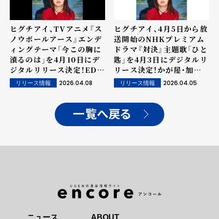
ヒグチアイ、TVアニメ『ス
ヒグチアイ、4月5日から放
ノウボールアース』エンデ
送開始のNHKプレミアム
ィングテーマ「今この胸に
ドラマ『対決』主題歌「ひと
滾るのは」を4月10日にデ
匙」を4月3日にデジタルリ
ジタルリリース決定！EDノ
リース決定！かが屋・加賀
ンクレジット映像も公開！
翔撮影の新ビジュアルも公
2026.04.08
2026.04.05
リリース情報
リリース情報
開！
一覧へ戻る
ニュース
ABOUT