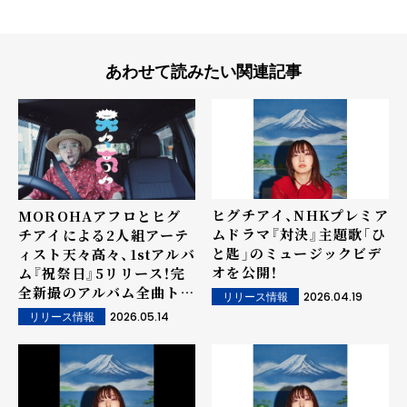
あわせて読みたい関連記事
ヒグチアイ、NHKプレミア
MOROHAアフロとヒグ
ムドラマ『対決』主題歌「ひ
チアイによる2人組アーテ
と匙」のミュージックビデ
ィスト天々高々、1stアルバ
オを公開！
ム『祝祭日』5リリース！完
全新撮のアルバム全曲トレ
2026.04.19
リリース情報
ーラー公開！
2026.05.14
リリース情報