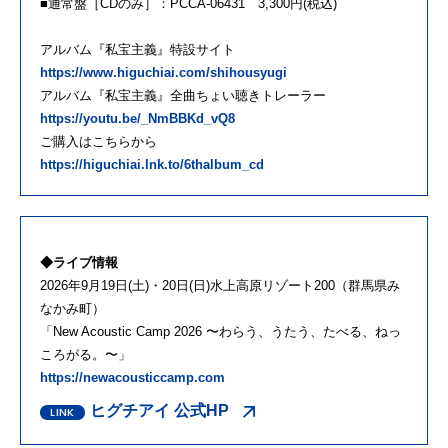
■通常盤［CDのみ］：PCCA-06431 3,300円(税込)
アルバム『私宝主義』特設サイト
https://www.higuchiai.com/shihousyugi
アルバム『私宝主義』全曲ちょい聴きトレーラー
https://youtu.be/_NmBBKd_vQ8
ご購入はこちらから
https://higuchiai.lnk.to/6thalbum_cd
◆ライブ情報
2026年9月19日(土)・20日(日)⽔上⾼原リゾート200（群⾺県み
なかみ町）
「New Acoustic Camp 2026 〜わらう、うたう、たべる、ねっ
ころがる。〜」
https://newacousticcamp.com
ヒグチアイ 公式HP