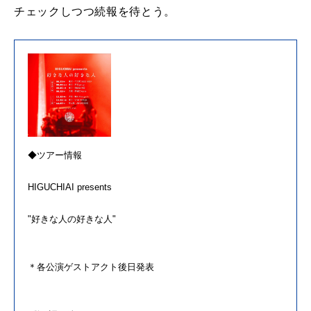
チェックしつつ続報
を
待とう。
◆ツアー情報
HIGUCHIAI presents
"
好き
な
人
の
好き
な
人
"
＊各公演ゲストアクト後日発表