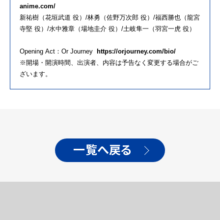
anime.com/
新祐樹（花垣武道 役）/林勇（佐野万次郎 役）/福西勝也（龍宮
寺堅 役）/水中雅章（場地圭介 役）/
土岐
隼
一
（羽宮
一
虎 役）
Opening
Act
：Or Journey
https://
orjourney
.com/bio/
※開場・開演時間、
出演
者、
内容
は
予告なく変更する場合がご
ざいます。
一覧へ戻る