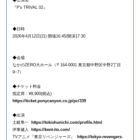
◆公演名
『
P's
TRIVAL
02
』
◆
日
時
2026年
4
月
12
日
(
日
) 開場16:45/開演17:30
◆会場
なか
の
ZERO大ホール（〒164-0001
東京
都中野区中野2丁目
9−7）
◆チケット料金
指定席：¥9,900(税込)
https://ticket.ponycanyon.co.
jp/pc/339
◆
出演
土岐
隼
一
https://tokishunichi.com/
profile.html
伊東
健
人
https://kent-ito.com/
TV
アニメ
『
東京
リベンジャー
ズ
』
https://tokyo-revengers-