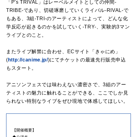
「
P's
TRIVAL
」
は
レーベルメイト
として
の
仲間-
TRIBE-
であり、切磋琢磨していくライバル-RIVAL-で
も
ある、
3
組-TRI-
の
アーティストによって、
どんな化
学反応が起きる
の
かを試していく-TRY-、
実験的
3
マン
ライブと
の
こと。
またライブ解禁に合わせ、ECサイト「きゃにめ」
(
http:/
/canime.jp/
)
にてチケット
の
最速先行販売申込
も
スタート。
アニソンフェスで
は
味わえない濃密さで、
3
組
の
アー
ティスト
の
魅力に触れることができる、
ここでしか見
られない特別なライブをぜひ現地で体感してほしい。
【
開催
概要】