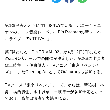
第1弾発表とと
も
に注目を集めている、
ポニーキャニ
オン
の
アニメ
音楽レーベル・
P's
Records
の
新レーベ
ルライブ「
P's
TRIVAL
」。
第2弾となる「
P's
TRIVAL
02
」が
4
月
12
日
(
日
)
になか
の
ZERO大ホールで
の
開催
が
決定
した。
第2弾
の
出演
者
は
土岐
隼
一
・
伊東
健
人
・
TV
アニメ
『
東京
リベンジャー
ズ
』、また
Opening
Act
として
OrJourney
も
参加する。
TV
アニメ
『
東京
リベンジャー
ズ
』から
は
、新祐樹、林
勇、
福西勝也、水中雅章、
土岐
隼
一
が参加予定となっ
ており、
豪華
出演
者で実施される。