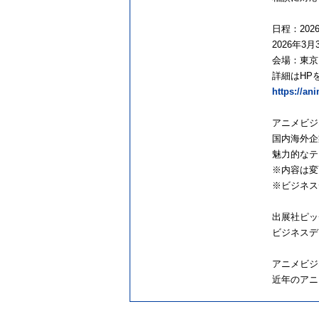
日程：2026
2026年3月
会場：東京
詳細はHP
https://an
アニメビジ
国内海外企
魅力的なテ
※内容は変
※ビジネス
出展社ピッ
ビジネスデ
アニメビジ
近年のアニ