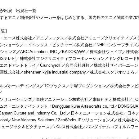
上が出展 出展社一覧
するアニメ制作会社やメーカーをはじめとする、国内外のアニメ関連企業70
一覧】
・エース株式会社／アニプレックス／株式会社アミューズクリエイティブスタ
ンショーツ／エイベックス・ピクチャーズ株式会社／NHKエンタープライズ／MBC A
ションズ／ABC Animation, INC.／KADOKAWA／株式会社ウェイブ
BSテレビ／株式会社フジクリエイティブコーポレーション／キングレコード
エストアンドトライ／Crunchyroll ／合同会社月虹／株式会社サイバーエ
株式会社／shenzhen kyjia industrial company／株式会社スタジ
ルズホールディングス／TOブックス／手塚プロダクション／株式会社テレビ
／
ソリューションズ／東映アニメーション株式会社／東映ビデオ株式会社／TOHO 
・エンタテインメント／Dongguan kuhe Arts&crafts co.,ltd／DONGGUAN
n Sansan Culture and Industry Co., Ltd.／日本アニメーション株式
 Global／New Alchemy Solutions / ZenWorks IPソリューションズ／
ミュージック＆ピクチャーズ／バルス株式会社／バンダイナムコフィルムワークス／F