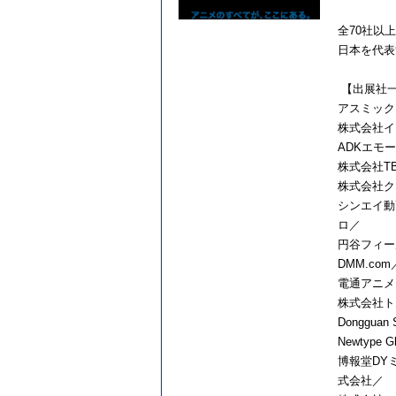
全70社以
日本を代表
【出展社
アスミック
株式会社イ
ADKエモー
株式会社T
株式会社ク
シンエイ動画
ロ／
円谷フィー
DMM.com
電通アニメ
株式会社トムス
Donggua
Newtype
博報堂DY
式会社／