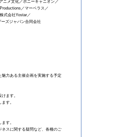
火虫アニメ文化／ポニーキャニオン／
ductions／マーベラス／
dio／株式会社Yostar／
ラザーズジャパン合同会社
た魅力ある主催企画を実施する予定
設けます。
します。
します。
ジネスに関する疑問など、各種のご