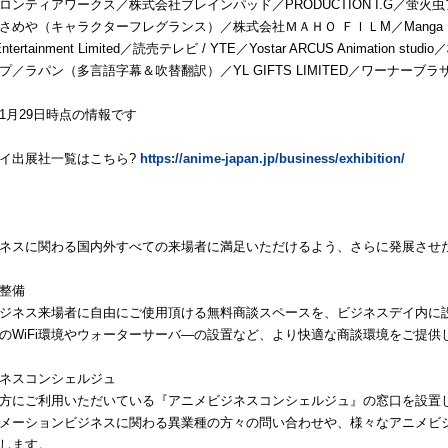
ロンティアワークス／株式会社ブレインパッド／PRODUCTION I.G／蛍
さめや（キャラクターフレグランス）／株式会社ＭＡＨＯ ＦＩＬM／Manga Pro
 Entertainment Limited／読売テレビ / YTE／Yostar ARCUS Animation stu
プ／ラパン（多言語字幕＆吹替翻訳）／YL GIFTS LIMITED／ワーナーブ
1月29日時点の情報です
イ出展社一覧はこちら?
https://anime-japan.jp/business/exhibition/
ネスに関わる国内外すべての来場者に満足いただけるよう、さらに発展させ
整備
ジネス来場者に自由にご使用頂ける無料商談スペースを、ビジネスデイ内に
のWiFi環境やウォーターサーバ―の設置など、より快適な商談環境をご提供
ネスコンシェルジュ
方にご利用いただいている『アニメビジネスコンシェルジュ』の窓口を設置
メーションビジネスに関わる異業種の方々の問い合わせや、様々なアニメビ
します。