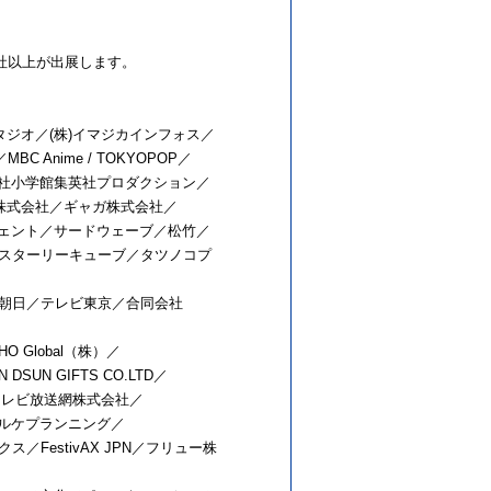
社以上が出展します。
ジオ／(株)イマジカインフォス／
nime / TOKYOPOP／
／株式会社小学館集英社プロダクション／
株式会社／ギャガ株式会社／
ージェント／サードウェーブ／松竹／
オぴえろ／スターリーキューブ／タツノコプ
朝日／テレビ東京／合同会社
Global（株）／
 DSUN GIFTS CO.LTD／
会社／日本テレビ放送網株式会社／
株式会社ネルケプランニング／
estivAX JPN／フリュー株