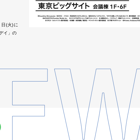
 日(火)に
スデイ」の