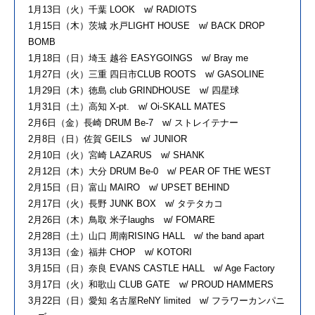
1月13日（火）千葉 LOOK w/ RADIOTS
1月15日（木）茨城 水戸LIGHT HOUSE w/ BACK DROP
BOMB
1月18日（日）埼玉 越谷 EASYGOINGS w/ Bray me
1月27日（火）三重 四日市CLUB ROOTS w/ GASOLINE
1月29日（木）徳島 club GRINDHOUSE w/ 四星球
1月31日（土）高知 X-pt. w/ Oi-SKALL MATES
2月6日（金）長崎 DRUM Be-7 w/ ストレイテナー
2月8日（日）佐賀 GEILS w/ JUNIOR
2月10日（火）宮崎 LAZARUS w/ SHANK
2月12日（木）大分 DRUM Be-0 w/ PEAR OF THE WEST
2月15日（日）富山 MAIRO w/ UPSET BEHIND
2月17日（火）長野 JUNK BOX w/ タテタカコ
2月26日（木）鳥取 米子laughs w/ FOMARE
2月28日（土）山口 周南RISING HALL w/ the band apart
3月13日（金）福井 CHOP w/ KOTORI
3月15日（日）奈良 EVANS CASTLE HALL w/ Age Factory
3月17日（火）和歌山 CLUB GATE w/ PROUD HAMMERS
3月22日（日）愛知 名古屋ReNY limited w/ フラワーカンパニ