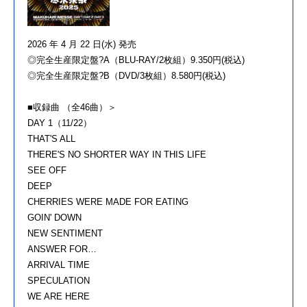
2026 年 4 月 22 日(水) 発売
◎完全生産限定盤?A（BLU-RAY/2枚組）9.350円(税込)
◎完全生産限定盤?B（DVD/3枚組）8.580円(税込)
■収録曲 （全46曲）＞
DAY 1（11/22）
THAT'S ALL
THERE'S NO SHORTER WAY IN THIS LIFE
SEE OFF
DEEP
CHERRIES WERE MADE FOR EATING
GOIN' DOWN
NEW SENTIMENT
ANSWER FOR…
ARRIVAL TIME
SPECULATION
WE ARE HERE