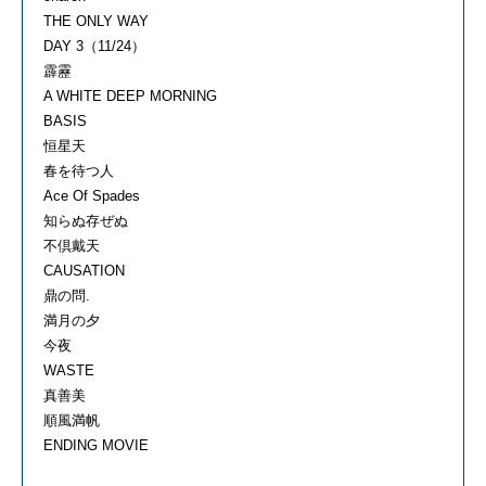
THE ONLY WAY
DAY 3（11/24）
霹靂
A WHITE DEEP MORNING
BASIS
恒星天
春を待つ人
Ace Of Spades
知らぬ存ぜぬ
不倶戴天
CAUSATION
鼎の問.
満月の夕
今夜
WASTE
真善美
順風満帆
ENDING MOVIE