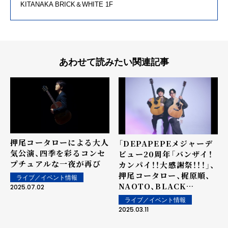
KITANAKA BRICK＆WHITE 1F
あわせて読みたい関連記事
押尾コータローによる大人
「DEPAPEPEメジャーデ
気公演、四季を彩るコンセ
ビュー20周年「バンザイ！
プチュアルな一夜が再び
カンパイ！！大感謝祭！！！」、
押尾コータロー、梶原順、
ライブ／イベント情報
NAOTO、BLACK
2025.07.02
BOTTOM BRASS
ライブ／イベント情報
BANDがゲスト出演決定！
2025.03.11