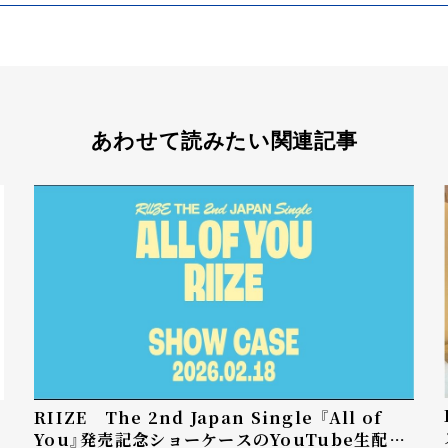
あわせて読みたい関連記事
RIIZE The 2nd Japan Single 『All of
You』発売記念ショーケースのYouTube生配信