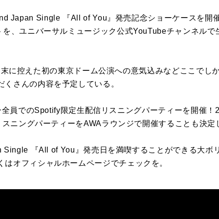
nd Japan Single
『
All of You
』発売記念ショーケースを開
トを、ユニバーサルミュージック公式
YouTube
チャンネルで
週末に控えた初の東京ドーム公演への意気込みなどここでし
だくさんの内容を予定している。
ー全員での
Spotify
限定生配信リスニングパーティーを開催！
リスニングパーティーを
AWA
ラウンジで開催することも決定
n Single
『
All of You
』発売日を満喫することができる大ボ
くはオフィシャルホームページでチェックを。