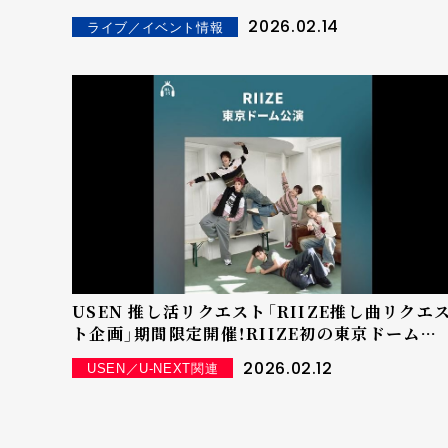
グループ史上初！ ドームアーティスト同士による
2026.02.14
ライブ／イベント情報
2マンライブが実現！
USEN 推し活リクエスト「RIIZE推し曲リクエ
ト企画」期間限定開催！RIIZE初の東京ドーム公
演「2026 RIIZE CONCERT TOUR [RIIZIN
2026.02.12
USEN／U-NEXT関連
LOUD] Special Edition in TOKYO
DOME」を「推しリク」で盛り上げよう！投票楽曲
は東京ドームシティで放送！