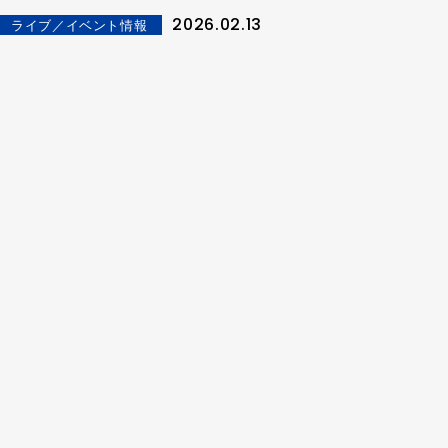
You"」やRIIZEの公式LINEで「RIIZE
2026.02.13
ライブ／イベント情報
DIGITAL STAMP RALLY」も開催中！