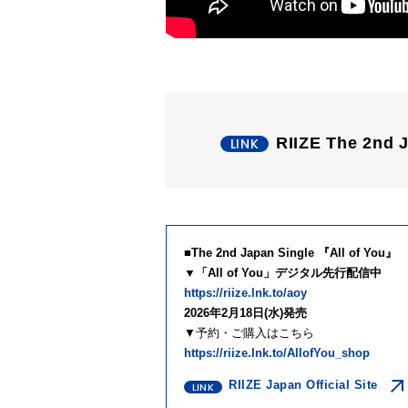
RIIZE The 2n
■The 2nd Japan Single 『All of You』
▼「All of You」デジタル先行配信中
https://riize.lnk.to/aoy
2026年2月18日(水)発売
▼予約・ご購入はこちら
https://riize.lnk.to/AllofYou_shop
RIIZE Japan Official Site