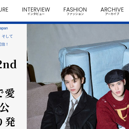
URE
INTERVIEW
FASHION
ARCHIVE
インタビュー
ファッション
アーカイブ
apan
開！ そして
配信！
2nd
で愛
V公
り発