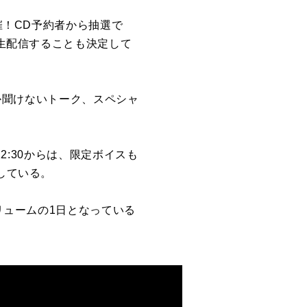
催！
CD
予約者から抽選で
生配信することも決定して
か聞けないトーク、スペシャ
22:30
からは、限定ボイスも
している。
リュームの
1
日となっている