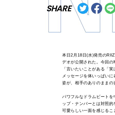
SHARE
本日
2
月
18
日
(
水
)
発売の
RII
デオが公開された。今回の
「言いたいことがある「実
メッセージを体いっぱいに
姿が、相手のありのままの
パワフルなドラムビートを
ップ・ナンバーとは対照的
可愛らしい一面を感じるこ