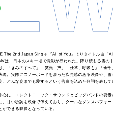
ZE The 2nd Japan Single
『
All of You
』よりタイトル曲「
Al
MV
は、日本のスキー場で撮影が行われた。降り積もる雪の
は」「きみのすべて」「笑顔、声」「仕草、呼吸も」「全部
表現。実際にスノーボードを滑った疾走感のある映像や、雪
姿、どんな姿までも愛するという告白を込めた歌詞を表して
中心に、エレクトロニック・サウンドとビッグバンドの要素
な、甘い歌詞を映像で伝えており、クールなダンスパフォー
とができる映像となっている。