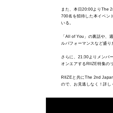
また、本日
20:00
より
The 2
700
名を招待した本イベン
いる。
「
All of You
」の裏話や、
ルパフォーマンスなど盛り
さらに、
21:30
よりメンバ
オンエアする
RIIZE
特集の
RIIZEと共に
The 2nd Japa
ので、お見逃しなく！詳し