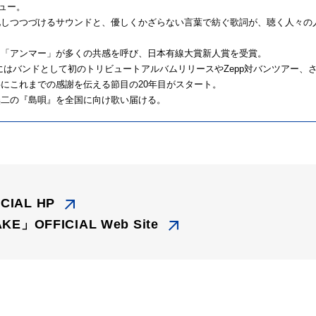
ビュー。
化しつつづけるサウンドと、優しくかざらない言葉で紡ぐ歌詞が、聴く人々の
た「アンマー」が多くの共感を呼び、日本有線大賞新人賞を受賞。
月にはバンドとして初のトリビュートアルバムリリースやZepp対バンツアー、さ
にこれまでの感謝を伝える節目の20年目がスタート。
無二の『島唄』を全国に向け歌い届ける。
CIAL HP
AKE」OFFICIAL Web Site