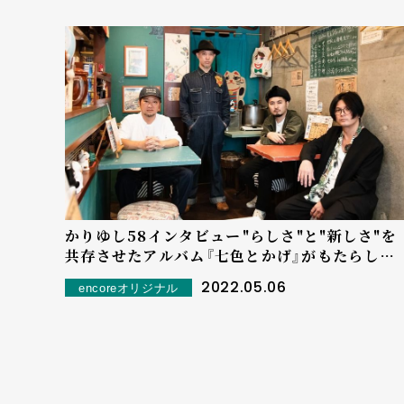
かりゆし58インタビュー――"らしさ"と"新しさ"を
共存させたアルバム『七色とかげ』がもたらした
ものは...
2022.05.06
encoreオリジナル