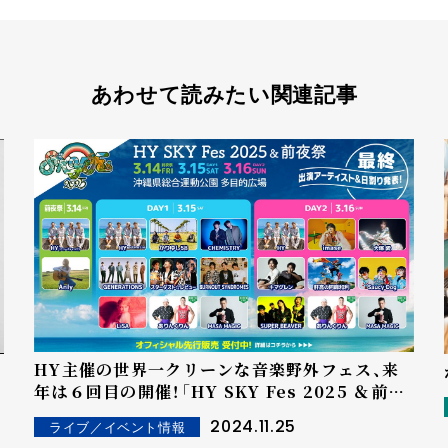
あわせて読みたい関連記事
HY主催の世界一クリーンな音楽野外フェス、来
イ
年は６回目の開催！「HY SKY Fes 2025 ＆前夜
祭」最終ラインナップ＆日割り発表！かりゆし58、
2024.11.25
ライブ／イベント情報
GENERATIONSの出演が決定！