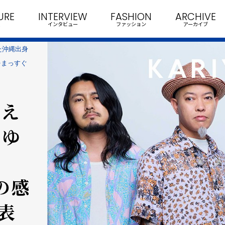
URE
INTERVIEW
FASHION
ARCHIVE
インタビュー
ファッション
アーカイブ
た沖縄出身
謝をまっすぐ
迎え
りゆ
の感
表