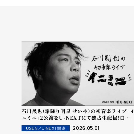
石川晟也（霜降り明星 せいや）の初音楽ライブ「
ニミニ」2公演をU-NEXTにて独占生配信！白石
麻衣＆かりゆし58もゲスト出演
2026.05.01
USEN／U-NEXT関連