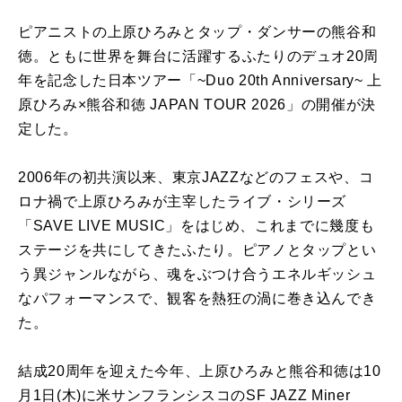
ピアニストの上原ひろみとタップ・ダンサーの熊谷和
徳。ともに世界を舞台に活躍するふたりのデュオ20周
年を記念した日本ツアー「~Duo 20th Anniversary~ 上
原ひろみ×熊谷和徳 JAPAN TOUR 2026」の開催が決
定した。
2006年の初共演以来、東京JAZZなどのフェスや、コ
ロナ禍で上原ひろみが主宰したライブ・シリーズ
「SAVE LIVE MUSIC」をはじめ、これまでに幾度も
ステージを共にしてきたふたり。ピアノとタップとい
う異ジャンルながら、魂をぶつけ合うエネルギッシュ
なパフォーマンスで、観客を熱狂の渦に巻き込んでき
た。
結成20周年を迎えた今年、上原ひろみと熊谷和徳は10
月1日(木)に米サンフランシスコのSF JAZZ Miner