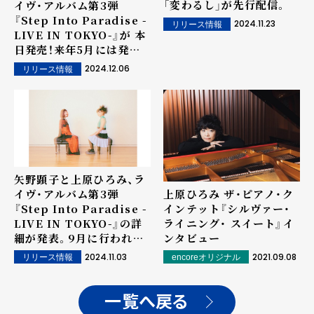
「変わるし」が先行配信。
イヴ・アルバム第3弾
『Step Into Paradise -
2024.11.23
リリース情報
LIVE IN TOKYO-』が 本
日発売！来年5月には発売
記念ツアーも開催
2024.12.06
リリース情報
矢野顕子と上原ひろみ、ラ
上原ひろみ ザ・ピアノ・ク
イヴ・アルバム第3弾
インテット『シルヴァー・
『Step Into Paradise -
ライニング・ スイート』イ
LIVE IN TOKYO-』の詳
ンタビュー
細が発表。9月に行われた
興奮と感動のレコーディン
2021.09.08
2024.11.03
encoreオリジナル
リリース情報
グ・ライヴを真空パック
一覧へ戻る