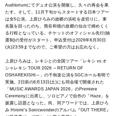
Auditoriumにてデュオ公演を開催し、久々の再会を果
たす。そして、11月下旬からスタートする日本ツアー
は全5公演。上原ひろみの故郷の浜松を皮切りに、東
名阪を回ったのち、熊谷和徳の故郷の仙台で締めくく
る行程となっている。チケットのオフィシャル先行(抽
選制)の受付がスタート。申込受付は2026年6月30日
(火)23:59までなので、ご希望の方はお忘れなく。
上原ひろみは、レキシとの全国ツアー「レキシ vs オ
シャレキシ TOUR 2026 ～RETURN OF
OSHAREKISHI～」の千秋楽公演をSGCホール有明で
実施。2日前の6月13日(土)にも同会場で開催された
「MUSIC AWARDS JAPAN 2026」のPremiere
Ceremonyに出席し、ソロピアノで自作の「Haze」を
披露し話題となった。尚、同アワードでは、上原ひろ
み Hiromi’s Sonicwonderのアルバム『OUT THERE』