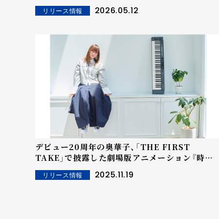
解禁！？
2026.05.12
リリース情報
デビュー20周年の奥華子、「THE FIRST
TAKE」で披露した劇場版アニメーション『時を
かける少女』主題歌「ガーネット」を11月19日に
2025.11.19
リリース情報
配信リリース！