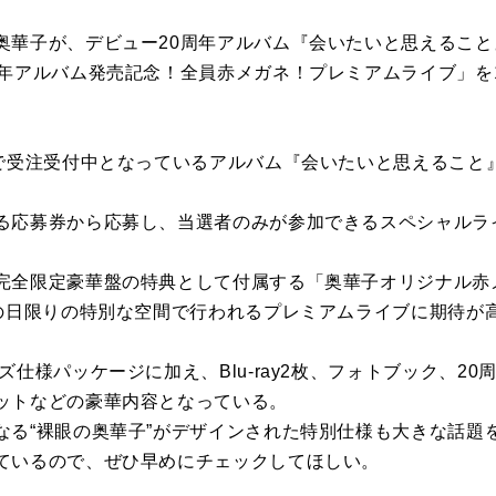
奥華子が、デビュー20周年アルバム『会いたいと思えるこ
周年アルバム発売記念！全員赤メガネ！プレミアムライブ」を1
まで受注受付中となっているアルバム『会いたいと思えること
る応募券から応募し、当選者のみが参加できるスペシャルラ
完全限定豪華盤の特典として付属する「奥華子オリジナル赤
この日限りの特別な空間で行われるプレミアムライブに期待が
ズ仕様パッケージに加え、Blu-ray2枚、フォトブック、2
ットなどの豪華内容となっている。
なる“裸眼の奥華子”がデザインされた特別仕様も大きな話題
ているので、ぜひ早めにチェックしてほしい。