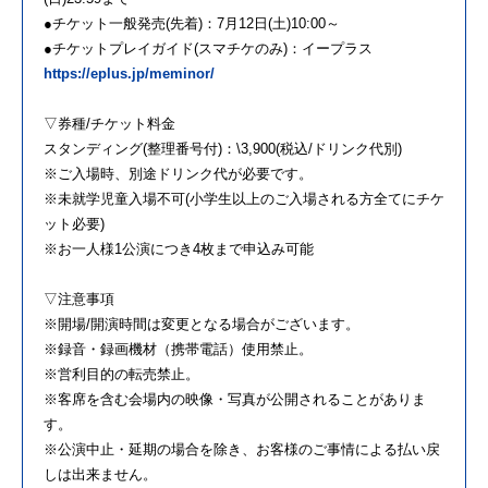
●チケット一般発売(先着)：7月12日(土)10:00～
●チケットプレイガイド(スマチケのみ)：イープラス
https://eplus.jp/meminor/
▽券種/チケット料金
スタンディング(整理番号付)：\3,900(税込/ドリンク代別)
※ご入場時、別途ドリンク代が必要です。
※未就学児童入場不可(小学生以上のご入場される方全てにチケ
ット必要)
※お一人様1公演につき4枚まで申込み可能
▽注意事項
※開場/開演時間は変更となる場合がございます。
※録音・録画機材（携帯電話）使用禁止。
※営利目的の転売禁止。
※客席を含む会場内の映像・写真が公開されることがありま
す。
※公演中止・延期の場合を除き、お客様のご事情による払い戻
しは出来ません。