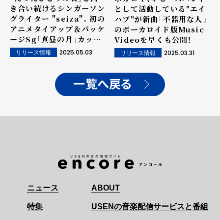
き合い続けるシンガーソン
として活動している"エイ
グライター "seiza"。初の
ハブ"が新曲「不器用な人」
アニメタイアップ＆パッケ
のボーカロイド版Music
ージSg「真昼の月」カップ
Videoを早くも公開！
リングにボカロP時代の代
2025.05.03
2025.03.31
リリース情報
リリース情報
表曲「抜け星」のセルフカ
バーverを収録。
一覧へ戻る
ニュース
ABOUT
特集
USENの音楽配信サービスと番組