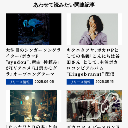
あわせて読みたい関連記事
大注目のシンガーソングラ
キタニタツヤ、ボカロPと
イター/ボカロP
しての名義「こんにちは谷
"syudou"、新曲「神頼み」
田さん」として、主催ボカ
がTVアニメ『出禁のモグ
ロコンピアルバム
ラ』オープニングテーマに
"Eingebrannt" 配信リ
決定！
リースを行うことが決定。
2025.06.05
2025.05.15
リリース情報
リリース情報
「たったひとりの君」と向
ボカロ P、4 ピースバンド