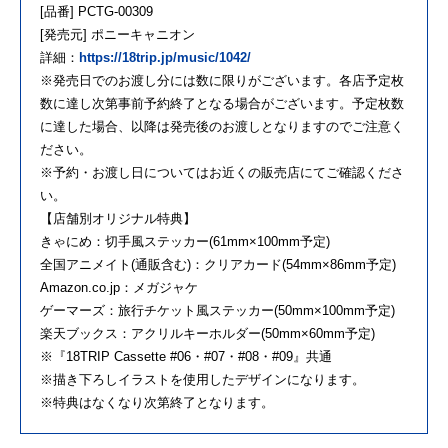
[品番] PCTG-00309
[発売元] ポニーキャニオン
詳細：
https://18trip.jp/music/1042/
※発売日でのお渡し分には数に限りがございます。各店予定枚
数に達し次第事前予約終了となる場合がございます。予定枚数
に達した場合、以降は発売後のお渡しとなりますのでご注意く
ださい。
※予約・お渡し日についてはお近くの販売店にてご確認くださ
い。
【店舗別オリジナル特典】
きゃにめ：切手風ステッカー(61mm×100mm予定)
全国アニメイト(通販含む)：クリアカード(54mm×86mm予定)
Amazon.co.jp：メガジャケ
ゲーマーズ：旅行チケット風ステッカー(50mm×100mm予定)
楽天ブックス：アクリルキーホルダー(50mm×60mm予定)
※『18TRIP Cassette #06・#07・#08・#09』共通
※描き下ろしイラストを使用したデザインになります。
※特典はなくなり次第終了となります。