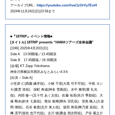
アーカイブURL：
https://youtube.com/live/1zOrVy7Eol4
2024年11月24日(日)23:59まで
■『18TRIP』イベント情報■
[タイトル] 18TRIP presents “HAMAツアーズ全体会議”
[日時] 2025年4月20日(日)
Side A 13:00開場／13:45開演
Side B 17:45開場／18:30開演
[会場] KT Zepp Yokohama
神奈川県横浜市西区みなとみらい4-3-6
[出演 – Side A]
小笠原 仁(西園 練牙役)、小林 千晃(大黒 可不可役)、中島 ヨシ
キ(叢雲 添役)、深町 寿成(神名 雪風役)、水中 雅章(鹿 礼光
役)、内田 修一(五十竹 あく太役)、佐藤 祐吾(衣川 季肋役)、大
塚 剛央(斜木 七基役)、熊谷 俊輝(輝矢 宗氏役)、堂島 颯人(久楽
間 潮役)、石谷 春貴(北片 來人役)、坂田 将吾(蜂乃屋 凪役)、天
﨑 滉平(笛吹 也千代役)、古川 慎(雁金 朔次郎役)、戸谷 菊之介