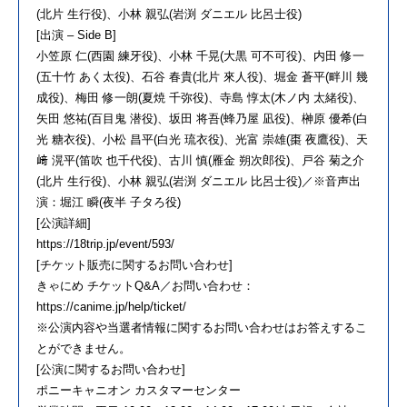
(北片 生行役)、小林 親弘(岩渕 ダニエル 比呂士役)
[出演 – Side B]
小笠原 仁(西園 練牙役)、小林 千晃(大黒 可不可役)、内田 修一
(五十竹 あく太役)、石谷 春貴(北片 來人役)、堀金 蒼平(畔川 幾
成役)、梅田 修一朗(夏焼 千弥役)、寺島 惇太(木ノ内 太緒役)、
矢田 悠祐(百目鬼 潜役)、坂田 将吾(蜂乃屋 凪役)、榊原 優希(白
光 糖衣役)、小松 昌平(白光 琉衣役)、光富 崇雄(棗 夜鷹役)、天
﨑 滉平(笛吹 也千代役)、古川 慎(雁金 朔次郎役)、戸谷 菊之介
(北片 生行役)、小林 親弘(岩渕 ダニエル 比呂士役)／※音声出
演：堀江 瞬(夜半 子タろ役)
[公演詳細]
https://18trip.jp/event/593/
[チケット販売に関するお問い合わせ]
きゃにめ チケットQ&A／お問い合わせ：
https://canime.jp/help/ticket/
※公演内容や当選者情報に関するお問い合わせはお答えするこ
とができません。
[公演に関するお問い合わせ]
ポニーキャニオン カスタマーセンター