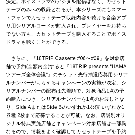
決定。ボイスドラマのデジタル配信はなく、カセット
テープのみへの収録となるが、本シリーズにもスマー
トフォンでカセットテープ収録内容を聴ける音楽アプ
リ用シリアルコードが封入され、プレイヤーをお持ち
でない方も、カセットテープを購入することでボイス
ドラマも聴くことができる。
さらに、『18TRIP Cassette #06〜#09』を対象店
舗で予約(全額内金)すると『18TRIP presents “HAMA
ツアーズ全体会議”』のチケット先行抽選応募用シリア
ルナンバーがもらえるキャンペーンの実施が決定。シ
リアルナンバーの配布は先着順で、対象商品1点の予
約購入につき、シリアルナンバーを1点のお渡しとな
り、Side AまたはSide Bのいずれか1公演 いずれか1
券種 2枚まで応募することが可能。なお、店舗別オリ
ジナル特典実施店舗とキャンペーン対象店舗は一部異
なるので、情報をよく確認してカセットテープを予約