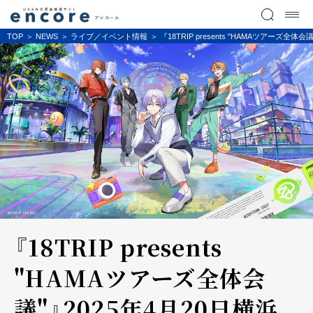
TOP
NEWS
ライブ／イベント情報
『18TRIP presents "HAMAツアーズ全
『18TRIP presents
"HAMAツアーズ全体会
議"』2025年4月20日横浜