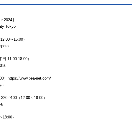
our 2024】
y Tokyo
:00〜16:00）
poro
 11:00-18:00）
oka
https://www.bea-net.com/
ya
9100（12:00～18:00）
a
〜18:00）