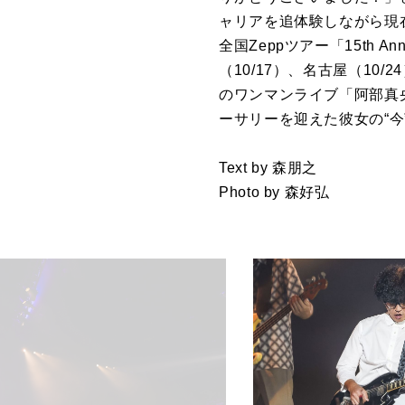
ャリアを追体験しながら現
全国Zeppツアー「15th Anni
（10/17）、名古屋（10
のワンマンライブ「阿部真央らい
ーサリーを迎えた彼女の“
Text by 森朋之
Photo by 森好弘