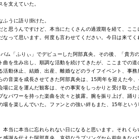
スを支えていた。
なふうに語り掛けた。
だと思うんですけど、本当にたくさんの過渡期を経て、ここ
だなって思います。何度も言わせてください。今日は来てく
にアルバム「ふりぃ」でデビューした阿部真央。その後、「貴方
ト曲を生み出し、順調な活動を続けてきたが、ここまでの道
る活動休止、結婚、出産、離婚などのライフイベント、事務
らの音楽を成長させてきた阿部真央は、15周年を迎えた今
会場に足を運んだ観客は、その事実をしっかりと受け取った
なパワーを持った楽曲を次々と披露。腕を振り上げ、踊り
の場を楽しんでいた。ファンとの強い絆もまた、15年とい
、本当に本当に忘れられない日になると思います。それくら
と感謝を伝えた阿部真央。哀切なラブソングから前向きなパ