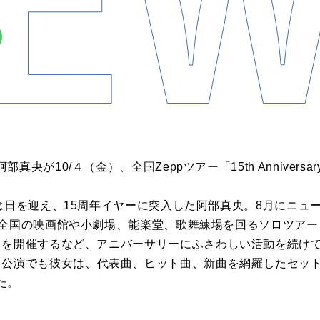
10/４（金）、全国Zeppツアー「15th Anniversary Abe 
。
念日を迎え、15周年イヤーに突入した阿部真央。8月にニュ
の映画館や小劇場、能楽堂、歌舞練場を回るソロツアー「15th A
our 2024」を開催するなど、アニバーサリーにふさわしい活動を続
（TOKYO）公演でも彼女は、代表曲、ヒット曲、新曲を網羅した
た。