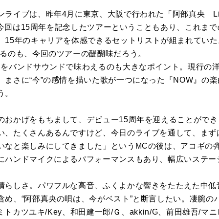
ブは、昨年4月に東京、大阪で行われた「阿部真央 Live Tour
り。今回は15周年を記念したツアーということもあり、これま
、15年のキャリアを体感できるセットリストが組まれていた
きるのも、今回のツアーの醍醐味だろう。
』をバンドサウンドで味わえるのも大きなポイント。現行の
、まさに“今”の感情を描いた歌が一つになった『NOW』の
う。
のおかげをもちまして、デビュー15周年を迎えることがで
い、たくさんあるんですけど、今日のライブを通して、まず
いなと楽しみにしてきました」というMCの後は、アコギの弾
にハンドマイクによるパフォーマンスもあり、幅広いステー
晴らしさ。パワフルな高音、ふくよかな響きをたたえた中低
含め、“阿部真央の唄は、今がベスト”と断言したい。凄腕の
、ミトカツユキ/Key、和田建一郎/Ｇ、akkin/G、前田雄吾