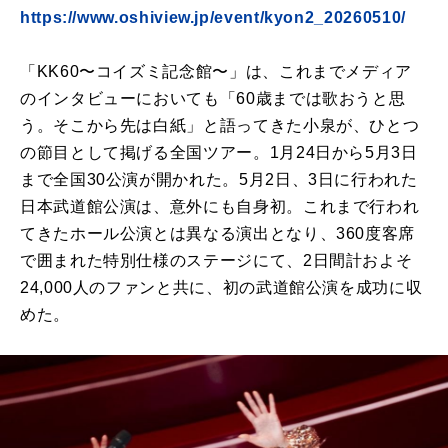
https://www.oshiview.jp/event/kyon2_20260510/
「KK60〜コイズミ記念館〜」は、これまでメディア
のインタビューにおいても「60歳までは歌おうと思
う。そこから先は白紙」と語ってきた小泉が、ひとつ
の節目として掲げる全国ツアー。1月24日から5月3日
まで全国30公演が開かれた。5月2日、3日に行われた
日本武道館公演は、意外にも自身初。これまで行われ
てきたホール公演とは異なる演出となり、360度客席
で囲まれた特別仕様のステージにて、2日間計およそ
24,000人のファンと共に、初の武道館公演を成功に収
めた。