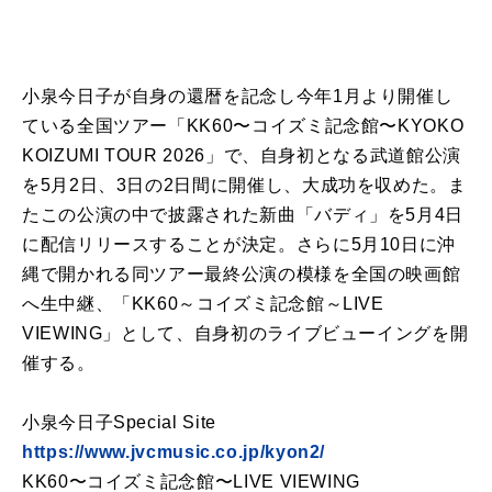
小泉今日子が自身の還暦を記念し今年1月より開催し
ている全国ツアー「KK60〜コイズミ記念館〜KYOKO
KOIZUMI TOUR 2026」で、自身初となる武道館公演
を5月2日、3日の2日間に開催し、大成功を収めた。ま
たこの公演の中で披露された新曲「バディ」を5月4日
に配信リリースすることが決定。さらに5月10日に沖
縄で開かれる同ツアー最終公演の模様を全国の映画館
へ生中継、「KK60～コイズミ記念館～LIVE
VIEWING」として、自身初のライブビューイングを開
催する。
小泉今日子Special Site
https://www.jvcmusic.co.jp/kyon2/
KK60〜コイズミ記念館〜LIVE VIEWING