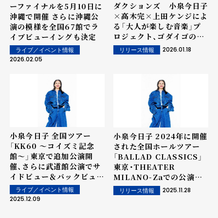
ダクションズ 小泉今日子
ーファイナルを5月10日に
×高木完×上田ケンジによ
沖縄で開催 さらに沖縄公
る「大人が楽しむ音楽」プ
演の模様を全国67館でラ
ロジェクト、ゴダイゴの名
イブビューイングも決定
曲「ビューティフル・ネー
2026.01.18
リリース情報
ライブ／イベント情報
ム」をリプロダクションカ
2026.02.05
バー
小泉今日子 全国ツアー
小泉今日子 2024年に開催
「KK60 〜コイズミ記念
された全国ホールツアー
館〜」東京で追加公演開
「BALLAD CLASSICS」
催、さらに武道館公演でサ
東京・THEATER
イドビュー＆バックビュー
MILANO-Zaでの公演を
シート開放
待望の作品化
2025.11.28
ライブ／イベント情報
リリース情報
2025.12.09