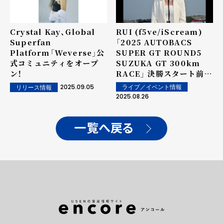
Vieshow Cinemas に
てツアー映像の期間限定上
映も決定
Crystal Kay、Global
RUI (f5ve/iScream)
Superfan
「2025 AUTOBACS
Platform「Weverse」公
SUPER GT ROUND5
式コミュニティをオープ
SUZUKA GT 300km
ン！
RACE」 決勝スタート前セ
レモニーにて自身初の国歌
2025.09.05
ライブ／イベント情報
リリース情報
独唱！
2025.08.26
一覧へ戻る