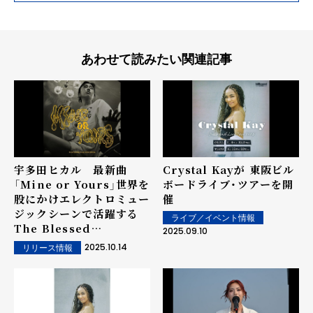
あわせて読みたい関連記事
宇多田ヒカル 最新曲
Crystal Kayが 東阪ビル
「Mine or Yours」世界を
ボードライブ・ツアーを開
股にかけエレクトロミュー
催
ジックシーンで活躍する
ライブ／イベント情報
The Blessed
2025.09.10
Madonnaによる 「The
2025.10.14
リリース情報
Blessed Madonna's
GODSQUAD Mix」 が10
月20日に配信リリース決
定。11月より、台湾・