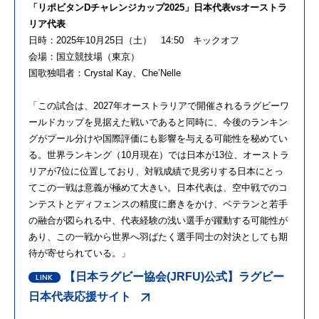
「リポビタンDチャレンジカップ2025」日本代表vsオーストラ
リア代表
日時：2025年10月25日（土） 14:50 キックオフ
会場：国立競技場（東京）
国歌独唱者：Crystal Kay、Che’Nelle
「この試合は、2027年オーストラリアで開催されるラグビーワ
ールドカップを見据えた戦いであると同時に、今後のランキン
グがプール分けや国際評価にも影響を与える可能性を秘めてい
る。世界ランキング（10月現在）では日本が13位、オーストラ
リアが7位に位置しており、対戦成績で見劣りする日本にとっ
てこの一戦は意義が極めて大きい。日本代表は、空中戦でのコ
ンテストとディフェンスの精度に磨きをかけ、ベテランと若手
の融合が図られる中、代表経験の浅い選手が躍動する可能性が
あり、この一戦から世界へ羽ばたく選手同士の対決としても期
待が寄せられている。」
【日本ラグビー協会(JRFU)公式】ラグビー
日本代表応援サイト