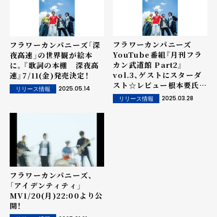
フラワーカンパニーズ
フラワーカンパニーズ「深
YouTube番組『月刊フラ
夜高速」の世界観が絵本
カン武道館 Part2』
に。『歌詞の本棚 深夜高
vol.3、ゲストにスターダ
速』7/11(金)発売決定！
スト☆レビュー根本要氏を
2025.05.14
リリース情報
迎え、3/28(金)21時よりプ
2025.03.28
リリース情報
レミア公開！
フラワーカンパニーズ、
「アイデンティティ」
MV1/20(月)22:00より公
開！