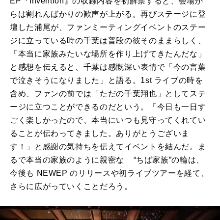
EP『Invention』の収録内容を初解禁すると、会場か
らは割れんばかりの歓声が上がる。再びステージに登
壇した浦尾が、ファンミーティングイベントのステー
ジに立っている時の千葉は普段の彼そのままらしく、
「本当に家族みたいな場所を作り上げてきたんだな」
と感想を伝えると、千葉は感慨深い表情で「今の言葉
で泣きそうになりました」と語る。1st ライブの時を
含め、ファンの前では「ただの千葉翔也」としてステ
ージに立つことができるのだという。「今日も一日す
ごく楽しかったので、本当にいつも見守ってくれてい
ることが伝わってきました。ありがとうございま
す！」と感謝の気持ちを伝えてイベントを結んだ。ま
るで本当の家族のように親密な “ちば家族”の輪は、
今後も NEWEP のリリースや初ライブツアーを経て、
さらに広がっていくことだろう。