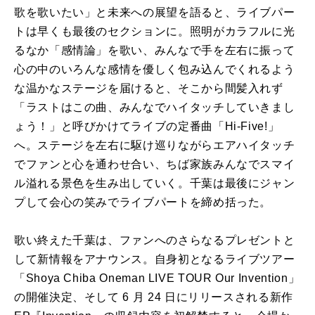
歌を歌いたい」と未来への展望を語ると、ライブパー
トは早くも最後のセクションに。照明がカラフルに光
るなか「感情論」を歌い、みんなで手を左右に振って
心の中のいろんな感情を優しく包み込んでくれるよう
な温かなステージを届けると、そこから間髪入れず
「ラストはこの曲、みんなでハイタッチしていきまし
ょう！」と呼びかけてライブの定番曲「Hi-Five!」
へ。ステージを左右に駆け巡りながらエアハイタッチ
でファンと心を通わせ合い、ちば家族みんなでスマイ
ル溢れる景色を生み出していく。千葉は最後にジャン
プして会心の笑みでライブパートを締め括った。
歌い終えた千葉は、ファンへのさらなるプレゼントと
して新情報をアナウンス。自身初となるライブツアー
「Shoya Chiba Oneman LIVE TOUR Our Invention」
の開催決定、そして 6 月 24 日にリリースされる新作