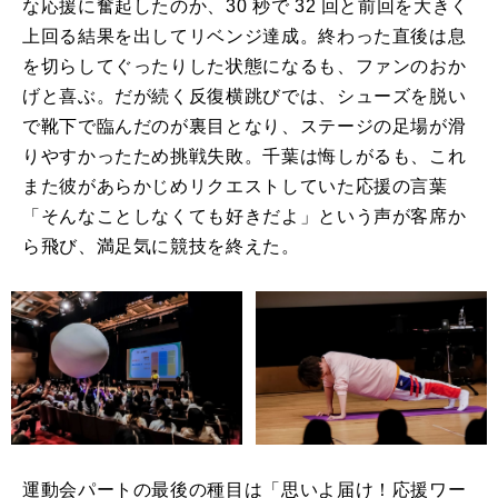
な応援に奮起したのか、30 秒で 32 回と前回を大きく
上回る結果を出してリベンジ達成。終わった直後は息
を切らしてぐったりした状態になるも、ファンのおか
げと喜ぶ。だが続く反復横跳びでは、シューズを脱い
で靴下で臨んだのが裏目となり、ステージの足場が滑
りやすかったため挑戦失敗。千葉は悔しがるも、これ
また彼があらかじめリクエストしていた応援の言葉
「そんなことしなくても好きだよ」という声が客席か
ら飛び、満足気に競技を終えた。
運動会パートの最後の種目は「思いよ届け！応援ワー