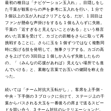
最初の種目は「ナビゲーション玉入れ」。目隠しをし
た千葉が観客からの声を参考に玉入れを行い、1 分で
3 個以上の玉が入ればクリアとなる。だが、1 回目は
ファンが懸命な声掛けをするも 1 個も入らずに失敗。
千葉の「近すぎると見えないことがある」という格言
めいた言葉を受けて、カゴとの距離をさらに取って再
挑戦することに。さらに玉を 1 個ずつではなく複数同
時に投げる技を発明して、無事クリアする。カゴの高
さを上げての 3回目は 1 個しか入らず失敗したもの
の、「（みんなの応援があれば）見えない場所でも進
んでいける」と、素敵な言葉でお互いの健闘を称え合
った。
続いては「チーム対抗大玉転がし」。客席を上手側・
中央・下手側の 3 ブロックに分けて、ステージ上の千
葉からパスされる大玉を一番後ろの席まで送るスピー
ドを競い合う、3 チーム対抗のレクリエーションだ。