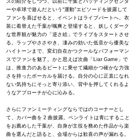
ズの紹介をしつつ、以前に千葉とバッティングセンタ
ーや卓球で遊んだという“運動”エピソードを披露して
ファンを喜ばせると、イベントはライブパートへ。衣
装に着替えた千葉が颯爽と登場すると、妖しくダーク
な世界観が魅力の「逆さ絵」でライブをスタートさせ
る。ラップやささやき、凄みの効いた低音から優美な
ハイトーンまで、変幻自在かつクールなパフォーマン
スでファンを魅了。かと思えば次曲「Liar Game」で
は、推進力のあるビートに乗せて繊細かつ確かな力強
さを持ったボーカルを届ける。自分の心に正直になれ
ない気持ちにそっと寄り添い、背中を押してくれるよ
うなアプローチが心に沁みる。
さらにファンミーティングならではのコーナーとし
て、カバー曲を 2 曲披露。ペンライトは青にすること
をお薦めした千葉が、自身が主役を務めた作品から楽
曲を選んだと語ると、会場からは歓喜の声が漏れる。