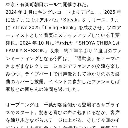
東京・有楽町朝日ホールで開催された。
2024 年 1 月にキングレコードよりデビュー、2025 年
には 7 月に 1st アルバム『Streak』をリリース、9 月
に1st Live 2025「Living Streak」を成功させ、ソロア
ーティストとして着実にステップアップしている千葉
翔也。2024 年 10 月に行われた『SHOYA CHIBA 1st
FAMILY SESSON』以来、約 1 年半ぶり 2 度目のファ
ンミーティングとなる今回は、「運動会」をテーマに
さまざまなレクリエーションでファンとの交流を楽し
みつつ、ライブパートでは声優としてゆかりのある楽
曲のカバーも披露。イベントに参加したファン＝ちば
家族との団らんの時間を過ごした。
オープニングは、千葉が客席側から登場するサプライ
ズでスタート。驚きと喜びの声に包まれるなか、客席
を練り歩きながらステージに上がる。そして今回のイ
ベントを「大運動会」とした理由について、昨年 12