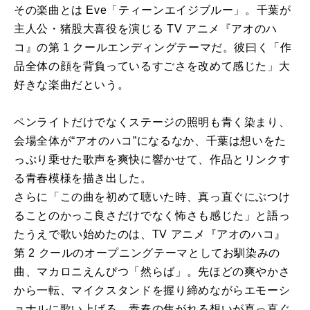
その楽曲とは Eve「ティーンエイジブルー」。千葉が
主人公・猪股大喜役を演じる TV アニメ『アオのハ
コ』の第 1 クールエンディングテーマだ。彼曰く「作
品全体の顔を背負っているすごさを改めて感じた」大
好きな楽曲だという。
ペンライトだけでなくステージの照明も青く染まり、
会場全体が“アオのハコ”になるなか、千葉は想いをた
っぷり乗せた歌声を爽快に響かせて、作品とリンクす
る青春模様を描き出した。
さらに「この曲を初めて聴いた時、真っ直ぐにぶつけ
ることのかっこ良さだけでなく怖さも感じた」と語っ
たうえで歌い始めたのは、TV アニメ『アオのハコ』
第 2 クールのオープニングテーマとしてお馴染みの
曲、マカロニえんぴつ「然らば」。先ほどの爽やかさ
から一転、マイクスタンドを握り締めながらエモーシ
ョナルに歌い上げる。青春の焦がれる想いが真っ直ぐ