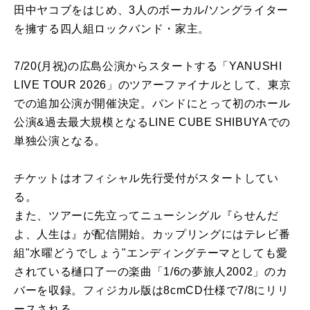
田中ヤコブをはじめ、3人のボーカル/ソングライター
を擁する四人組ロックバンド・家主。
7/20(月祝)の広島公演からスタートする「YANUSHI
LIVE TOUR 2026」のツアーファイナルとして、東京
での追加公演が開催決定。バンドにとって初のホール
公演&過去最大規模となるLINE CUBE SHIBUYAでの
単独公演となる。
チケットはオフィシャル先行受付がスタートしてい
る。
また、ツアーに先立ってニューシングル『らせんだ
よ、人生は』が配信開始。カップリングにはテレビ番
組"水曜どうでしょう"エンディングテーマとしても愛
されている樋口了一の楽曲「1/6の夢旅人2002」のカ
バーを収録。フィジカル版は8cmCD仕様で7/8にリリ
ースされる。