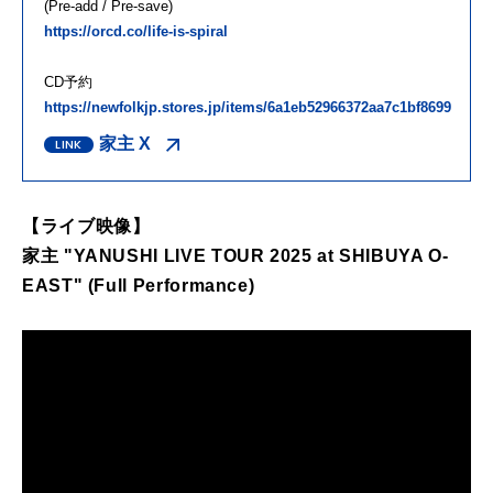
(Pre-add / Pre-save)
https://orcd.co/life-is-spiral
CD予約
https://newfolkjp.stores.jp/items/6a1eb52966372aa7c1bf8699
家主 X
【ライブ映像】
家主 "YANUSHI LIVE TOUR 2025 at SHIBUYA O-
EAST" (Full Performance)