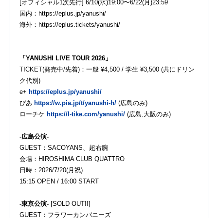
[オフィシャル1次先行] 6/10(水)19:00〜6/22(月)23:59
国内：https://eplus.jp/yanushi/
海外：https://eplus.tickets/yanushi/
「YANUSHI LIVE TOUR 2026」
TICKET(発売中/先着)：一般 ¥4,500 / 学生 ¥3,500 (共にドリン
ク代別)
e+
https://eplus.jp/yanushi/
ぴあ
https://w.pia.jp/t/yanushi-h/
(広島のみ)
ローチケ
https://l-tike.com/yanushi/
(広島,大阪のみ)
-広島公演-
GUEST：SACOYANS、超右腕
会場：HIROSHIMA CLUB QUATTRO
日時：2026/7/20(月祝)
15:15 OPEN / 16:00 START
-東京公演-
[SOLD OUT!!]
GUEST：フラワーカンパニーズ