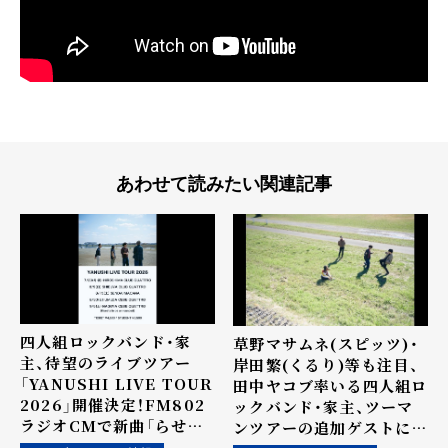
あわせて読みたい関連記事
四人組ロックバンド・家
草野マサムネ(スピッツ)・
主、待望のライブツアー
岸田繁(くるり)等も注目、
「YANUSHI LIVE TOUR
田中ヤコブ率いる四人組ロ
2026」開催決定！FM802
ックバンド・家主、ツーマ
ラジオCMで新曲「らせん
ンツアーの追加ゲストに
だよ、人生は」初オンエア