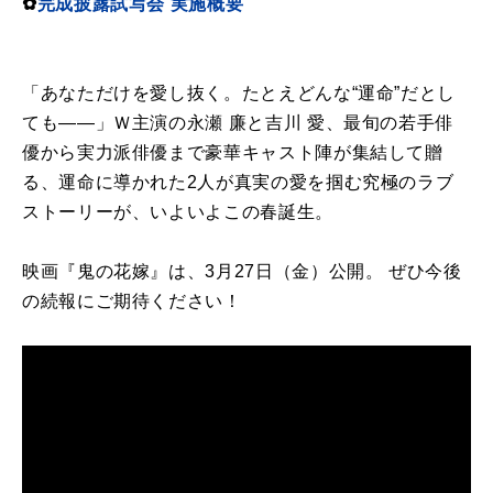
✿
完成披露試写会 実施概要
「あなただけを愛し抜く。たとえどんな“運命”だとし
ても――」Ｗ主演の永瀬 廉と吉川 愛、最旬の若手俳
優から実力派俳優まで豪華キャスト陣が集結して贈
る、運命に導かれた2人が真実の愛を掴む究極のラブ
ストーリーが、いよいよこの春誕生。
映画『鬼の花嫁』は、3月27日（金）公開。 ぜひ今後
の続報にご期待ください！