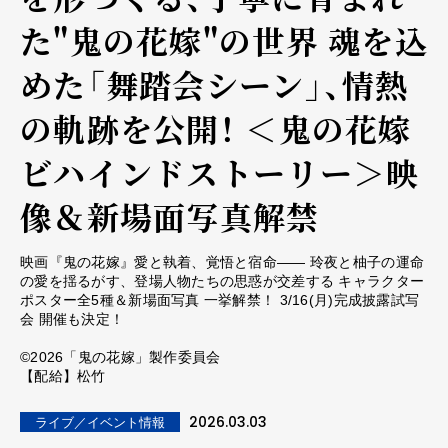
た"鬼の花嫁"の世界 魂を込
めた「舞踏会シーン」、情熱
の軌跡を公開！ ＜鬼の花嫁
ビハインドストーリー＞映
像＆新場面写真解禁
映画『鬼の花嫁』愛と執着、覚悟と宿命―― 玲夜と柚子の運命
の愛を揺るがす、登場人物たちの思惑が交差する キャラクター
ポスター全5種＆新場面写真 一挙解禁！ 3/16(月)完成披露試写
会 開催も決定！
©2026「鬼の花嫁」製作委員会
【配給】松竹
2026.03.03
ライブ／イベント情報