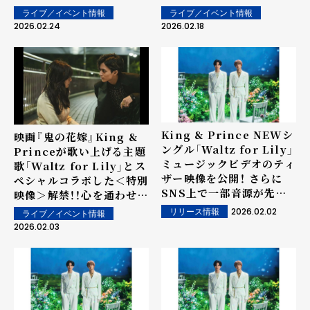
種＆新場面写真 一挙解禁！
婚式場で『鬼の花嫁』製作
ライブ／イベント情報
ライブ／イベント情報
3/16(月)完成披露試写会
報告会を実施！ あふれる作
2026.02.24
2026.02.18
開催も決定！
品愛と完成への自信を胸
に、華々しく幕開け！製作
報告会レポート
King & Prince NEWシ
映画『鬼の花嫁』King &
ングル「Waltz for Lily」
Princeが歌い上げる主題
ミュージックビデオのティ
歌「Waltz for Lily」とス
ザー映像を公開！ さらに
ペシャルコラボした＜特別
SNS上で一部音源が先行
映像＞解禁！！心を通わせ始
解禁！
めた二人の、初々しさ溢れ
2026.02.02
リリース情報
ライブ／イベント情報
る＜新場面写真＞も到着！
2026.02.03