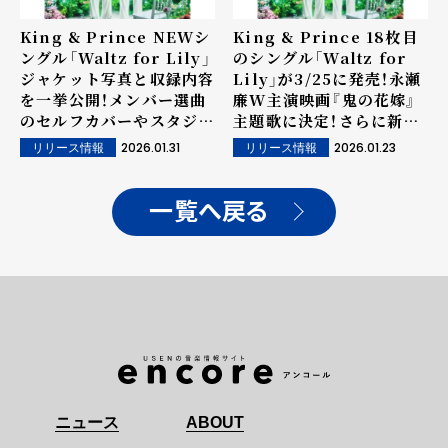
King & Prince NEWシ
King & Prince 18枚目
ングル「Waltz for Lily」
のシングル「Waltz for
ジャケット写真と収録内容
Lily」が3/25に発売！永瀬
を一挙公開！メンバー選曲
廉W主演映画『鬼の花嫁』
のセルフカバーやスタジオ
主題歌に決定！さらに新ア
ライブ映像収録が決定！
ーティスト写真も公開！
2026.01.31
2026.01.23
リリース情報
リリース情報
一覧へ戻る
ニュース
ABOUT