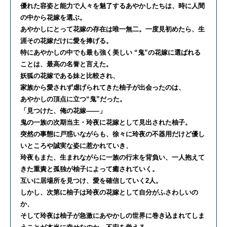
優れた容姿と能力で人々を魅了するあやかしたちは、時に人間
の中から花嫁を選ぶ。
あやかしにとって花嫁の存在は唯一無二。一度見初めたら、生
涯その花嫁だけに愛を捧げる。
特にあやかしの中でも最も強く美しい “鬼”の花嫁に選ばれる
ことは、最高の名誉と言えた。
妖狐の花嫁である妹と比較され、
家族から愛されず虐げられてきた柚子が出会ったのは、
あやかしの頂点に立つ“鬼”だった。
「見つけた、俺の花嫁――」
鬼の一族の次期当主・玲夜に花嫁として見出された柚子。
突然の事態に戸惑いながらも、徐々に玲夜の不器用だけど優し
いところや誠実な姿に惹かれていき、
玲夜もまた、生まれながらに一族の行末を背負い、一人抱えて
きた重責と孤独が柚子によって癒されていく。
互いに居場所を見つけ、愛を確信していく2人。
しかし、次第に柚子は玲夜の花嫁として自分がふさわしいの
か、
そして玲夜は柚子が急激にあやかしの世界に巻き込まれてしま