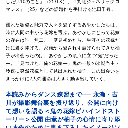
したい10のこと」（25/TX）、『九龍ジェネリックロ
マンス』（25）などの話題作を手掛ける池田千尋。
優れた容姿と能力で人々を魅了するあやかしたちは、
時に人間の中から花嫁を選ぶ。あやかしにとって花嫁
の存在は唯一無二。一度見初めたら、生涯その花嫁だ
けに愛を捧げる。家族から愛されず虐げられてきた柚
子が出会ったのは、あやかしの頂点に立つ“鬼”だった
―。「見つけた、俺の花嫁―」鬼の一族の次期当主・
玲夜に突然花嫁として見出された柚子。この出会いを
きっかけに2人の運命は大きく動き出していく。
本読みからダンス練習まで── 永瀬・吉
川が撮影舞台裏を振り返り、公開に向け
て想いを語る＜鬼の花嫁ビハインドスト
ーリー＞公開 由薫が柚子の心情に寄り添
い本作のために書き下ろしたイメージソ