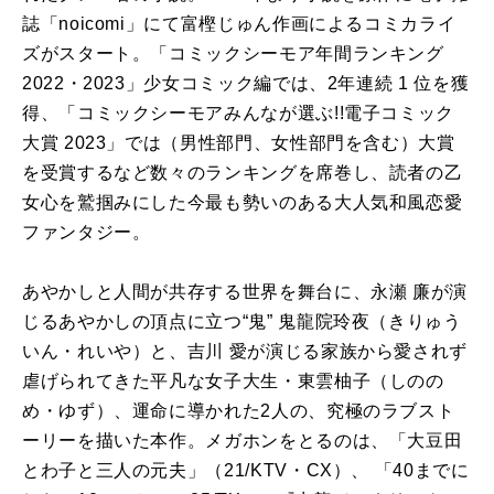
誌「noicomi」にて富樫じゅん作画によるコミカライ
ズがスタート。「コミックシーモア年間ランキング
2022・2023」少女コミック編では、2年連続 1 位を獲
得、「コミックシーモアみんなが選ぶ!!電子コミック
大賞 2023」では（男性部門、女性部門を含む）大賞
を受賞するなど数々のランキングを席巻し、読者の乙
女心を鷲掴みにした今最も勢いのある大人気和風恋愛
ファンタジー。
あやかしと人間が共存する世界を舞台に、永瀬 廉が演
じるあやかしの頂点に立つ“鬼” 鬼龍院玲夜（きりゅう
いん・れいや）と、吉川 愛が演じる家族から愛されず
虐げられてきた平凡な女子大生・東雲柚子（しのの
め・ゆず）、運命に導かれた2人の、究極のラブスト
ーリーを描いた本作。メガホンをとるのは、「大豆田
とわ子と三人の元夫」（21/KTV・CX）、 「40までに