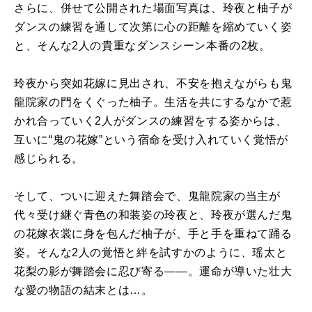
さらに、併せて公開された場面写真は、玲夜と柚子が
ダンスの練習を通して次第に心の距離を縮めていく姿
と、そんな2人の貴重なダンスシーン本番の2枚。
玲夜から突如花嫁に見出され、不安を抱えながらも鬼
龍院家の門をくぐった柚子。生活を共にするなかで惹
かれ合っていく2人がダンスの練習をする姿からは、
互いに“鬼の花嫁”という宿命を受け入れていく覚悟が
感じられる。
そして、ついに迎えた舞踏会で、鬼龍院家の当主が
代々受け継ぐ青色の和装姿の玲夜と、玲夜が選んだ鬼
の花嫁衣裳に身を包んだ柚子が、手と手を重ねて踊る
姿。そんな2人の覚悟と絆を試すかのように、瑶太と
花梨の影が舞踏会に忍び寄る――。運命が導いた壮大
な愛の物語の結末とは…。