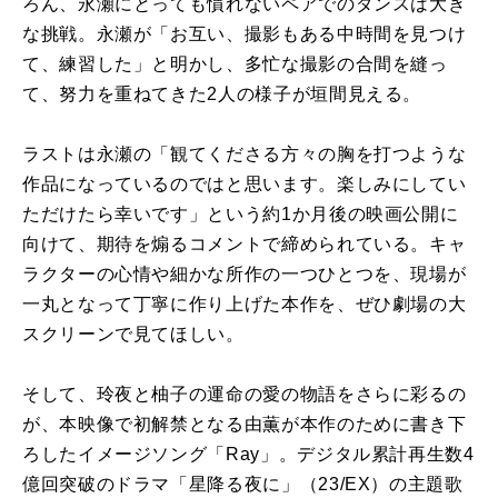
ろん、永瀬にとっても慣れないペアでのダンスは大き
な挑戦。永瀬が「お互い、撮影もある中時間を見つけ
て、練習した」と明かし、多忙な撮影の合間を縫っ
て、努力を重ねてきた2人の様子が垣間見える。
ラストは永瀬の「観てくださる方々の胸を打つような
作品になっているのではと思います。楽しみにしてい
ただけたら幸いです」という約1か月後の映画公開に
向けて、期待を煽るコメントで締められている。キャ
ラクターの心情や細かな所作の一つひとつを、現場が
一丸となって丁寧に作り上げた本作を、ぜひ劇場の大
スクリーンで見てほしい。
そして、玲夜と柚子の運命の愛の物語をさらに彩るの
が、本映像で初解禁となる由薫が本作のために書き下
ろしたイメージソング「Ray」。デジタル累計再生数4
億回突破のドラマ「星降る夜に」（23/EX）の主題歌