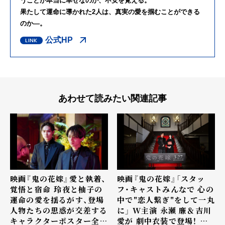
うことが本当に幸せなのか、不安を覚える。
果たして運命に導かれた2人は、真実の愛を掴むことができる
のか―。
公式HP
あわせて読みたい関連記事
映画『鬼の花嫁』愛と執着、
映画『鬼の花嫁』「スタッ
覚悟と宿命―― 玲夜と柚子の
フ・キャストみんなで 心の
運命の愛を揺るがす、登場
中で"恋人繋ぎ"をして一丸
人物たちの思惑が交差する
に」 W主演 永瀬 廉＆吉川
キャラクターポスター全5
愛が 劇中衣装で登場！ 結