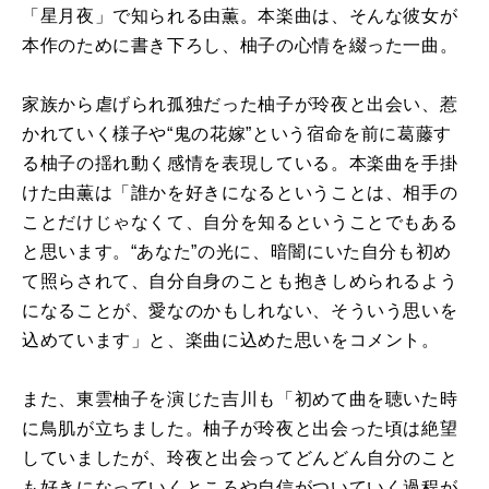
「星月夜」で知られる由薫。本楽曲は、そんな彼女が
本作のために書き下ろし、柚子の心情を綴った一曲。
家族から虐げられ孤独だった柚子が玲夜と出会い、惹
かれていく様子や“鬼の花嫁”という宿命を前に葛藤す
る柚子の揺れ動く感情を表現している。本楽曲を手掛
けた由薫は「誰かを好きになるということは、相手の
ことだけじゃなくて、自分を知るということでもある
と思います。“あなた”の光に、暗闇にいた自分も初め
て照らされて、自分自身のことも抱きしめられるよう
になることが、愛なのかもしれない、そういう思いを
込めています」と、楽曲に込めた思いをコメント。
また、東雲柚子を演じた吉川も「初めて曲を聴いた時
に鳥肌が立ちました。柚子が玲夜と出会った頃は絶望
していましたが、玲夜と出会ってどんどん自分のこと
も好きになっていくところや自信がついていく過程が