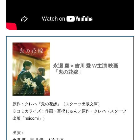
永瀬 廉 × 吉川 愛 W主演 映画
「鬼の花嫁」
原作：クレハ『鬼の花嫁』（スターツ出版文庫）
※コミカライズ：作画・富樫じゅん／原作・クレハ（スターツ
出版「
noicomi
」）
出演：
永瀬 廉 吉川 愛 ＊
W
主演