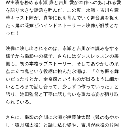
W主演を務める永瀬 廉と吉川 愛が本作へのあふれる愛
を語り大きな話題を呼んだ。この度、永瀬・吉川ら豪
華キャスト陣が、真摯に役を育んでいく舞台裏を捉え
た＜鬼の花嫁ビハインドストーリー＞映像が解禁とな
った！
映像に映し出されるのは、永瀬と吉川が本読みをする
様子から撮影中の様子、さらにはダンスレッスンの裏
側も。初の本格ラブストーリー、そしてあやかしの頂
点に立つ鬼という役柄に挑んだ永瀬は、「立ち振る舞
いだったりとか、余裕感というものが出るように細か
いところまで話し合って、少しずつ作っていった」と
語り、池田監督と丁寧に話し合いを重ねる姿が切り取
られている。
さらに、撮影の合間に永瀬が伊藤健太郎（狐のあやか
し・狐月瑶太役）と話し込む姿や、吉川が妹役の片岡