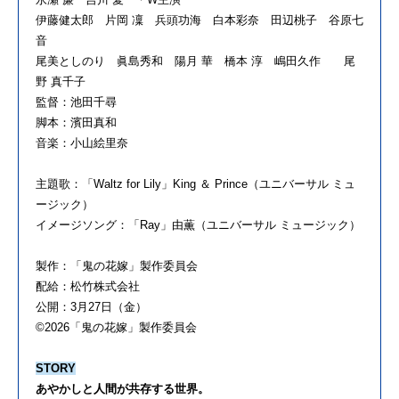
伊藤健太郎 片岡 凜 兵頭功海 白本彩奈 田辺桃子 谷原七
音
尾美としのり 眞島秀和 陽月 華 橋本 淳 嶋田久作 尾
野 真千子
監督：池田千尋
脚本：濱田真和
音楽：小山絵里奈
主題歌：「
Waltz for Lily
」
King
＆
Prince
（ユニバーサル ミュ
ージック）
イメージソング：「
Ray
」由薫（ユニバーサル ミュージック）
製作：「鬼の花嫁」製作委員会
配給：松竹株式会社
公開：
3
月
27
日（金）
©2026
「鬼の花嫁」製作委員会
STORY
あやかしと人間が共存する世界。