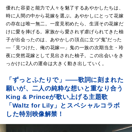
優れた容姿と能力で人々を魅了するあやかしたちは、
時に人間の中から花嫁を選ぶ。あやかしにとって花嫁
の存在は唯一無二。一度見初めたら、生涯その花嫁だ
けに愛を捧げる。家族から愛されず虐げられてきた柚
子が出会ったのは、あやかしの頂点に立つ“鬼”だった
―「見つけた、俺の花嫁―」鬼の一族の次期当主・玲
夜に突然花嫁として見出された柚子。この出会いをき
っかけに
2
人の運命は大きく動き出していく。
「ずっとふたりで」――歌詞に刻まれた
願いが、二人の純粋な想いと重なり合う
King & Princeが歌い上げる主題歌
「Waltz for Lily」とスペシャルコラボ
した特別映像解禁！