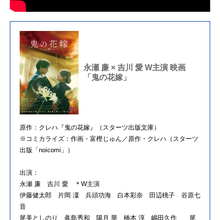
永瀬 廉 × 吉川 愛 W主演 映画
「鬼の花嫁」
原作：クレハ『鬼の花嫁』（スターツ出版文庫）
※コミカライズ：作画・富樫じゅん／原作・クレハ（スターツ
出版「
noicomi
」）
出演：
永瀬 廉 吉川 愛 ＊
W
主演
伊藤健太郎 片岡 凜 兵頭功海 白本彩奈 田辺桃子 谷原七
音
尾美としのり 眞島秀和 陽月 華 橋本 淳 嶋田久作 尾