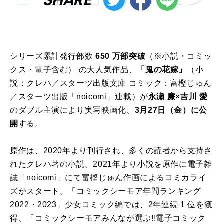
シリーズ累計発行部数
650
万部突破
（※小説・コミッ
クス・電子含む） の大人気作品、
「鬼の花嫁」
（小
説：クレハ／スターツ出版文庫 コミック：富樫じゅん
／スターツ出版「
noicomi
」連載）が
永瀬 廉×吉川 愛
のダブル主演により実写映画化、
3
月
27
日（金）に公
開
する。
原作は、
2020
年より刊行され、多くの読者から支持さ
れたクレハ著の小説。
2021
年より小説を原作に電子雑
誌「
noicomi
」にて富樫じゅん作画によるコミカライ
ズがスタート。「コミックシーモア年間ランキング
2022
・
2023
」少女コミック編では、
2
年連続
1
位を獲
得、「コミックシーモアみんなが選ぶ
!!
電子コミック