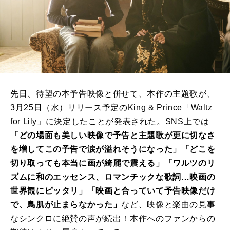
先日、待望の本予告映像と併せて、本作の主題歌が、
3
月
25
日（水）リリース予定の
King & Prince
「
Waltz
for Lily
」に決定したことが発表された。
SNS
上では
「どの場面も美しい映像で予告と主題歌が更に切なさ
を増してこの予告で涙が溢れそうになった」「どこを
切り取っても本当に画が綺麗で震える」「ワルツのリ
ズムに和のエッセンス、ロマンチックな歌詞…映画の
世界観にピッタリ」「映画と合っていて予告映像だけ
で、鳥肌が止まらなかった」
など、映像と楽曲の見事
なシンクロに絶賛の声が続出！本作へのファンからの