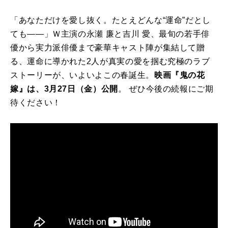
「あなただけを愛し抜く。たとえどんな
“
運命
”
だとし
ても
――
」Ｗ主演の永瀬 廉と吉川 愛、最旬の若手俳
優から実力派俳優まで豪華キャスト陣が集結して贈
る、運命に導かれた
2
人が真実の愛を掴む究極のラブ
ストーリーが、いよいよこの春誕生。
映画『鬼の花
嫁』は、
3
月
27
日（金）公開
。 ぜひ今後の続報にご期
待ください！