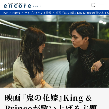
TOP
NEWS
ライブ／イベント情報
映画『鬼の花嫁』King & Princeが歌
映画『鬼の花嫁』King &
Princeが歌い上げる主題