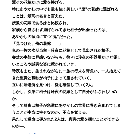
涯その花嫁だけに愛を捧げる。
特にあやかしの中でも最も強く美しい “鬼”の花嫁に選ばれる
ことは、最高の名誉と言えた。
妖狐の花嫁である妹と比較され、
家族から愛されず虐げられてきた柚子が出会ったのは、
あやかしの頂点に立つ“鬼”だった。
「見つけた、俺の花嫁――」
鬼の一族の次期当主・玲夜に花嫁として見出された柚子。
突然の事態に戸惑いながらも、徐々に玲夜の不器用だけど優し
いところや誠実な姿に惹かれていき、
玲夜もまた、生まれながらに一族の行末を背負い、一人抱えて
きた重責と孤独が柚子によって癒されていく。
互いに居場所を見つけ、愛を確信していく2人。
しかし、次第に柚子は玲夜の花嫁として自分がふさわしいの
か、
そして玲夜は柚子が急激にあやかしの世界に巻き込まれてしま
うことが本当に幸せなのか、不安を覚える。
果たして運命に導かれた2人は、真実の愛を掴むことができる
のか―。