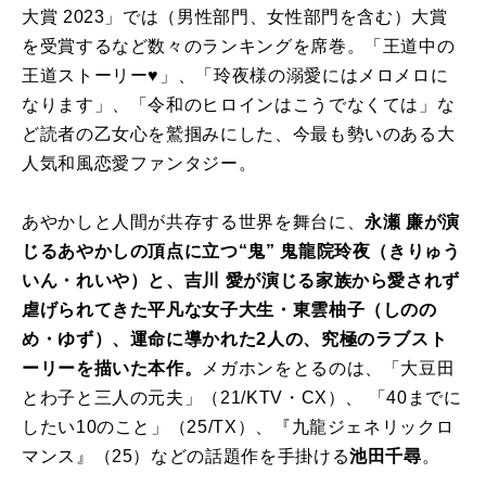
大賞
2023
」では（男性部門、女性部門を含む）大賞
を受賞するなど数々のランキングを席巻。「王道中の
王道ストーリー
♥
」、「玲夜様の溺愛にはメロメロに
なります」、「令和のヒロインはこうでなくては」な
ど読者の乙女心を鷲掴みにした、今最も勢いのある大
人気和風恋愛ファンタジー。
あやかしと人間が共存する世界を舞台に、
永瀬 廉が演
じるあやかしの頂点に立つ“鬼” 鬼龍院玲夜（きりゅう
いん・れいや）と、吉川 愛が演じる家族から愛されず
虐げられてきた平凡な女子大生・東雲柚子（しのの
め・ゆず）、運命に導かれた
2
人の、究極のラブスト
ーリーを描いた本作。
メガホンをとるのは、「大豆田
とわ子と三人の元夫」（
21/KTV
・
CX
）、 「
40
までに
したい
10
のこと」（
25/TX
）、『九龍ジェネリックロ
マンス』（
25
）などの話題作を手掛ける
池田千尋
。