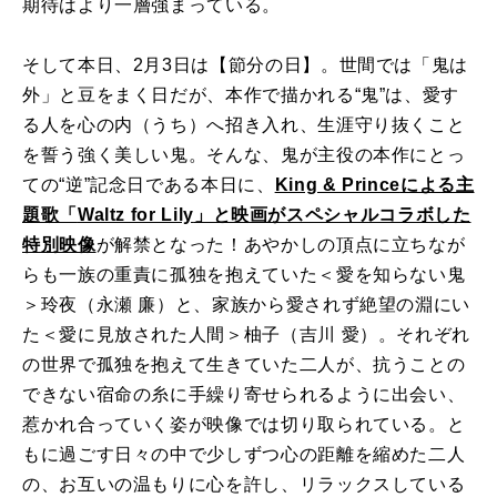
期待はより一層強まっている。
そして本日、
2
月
3
日は【節分の日】。世間では「鬼は
外」と豆をまく日だが、本作で描かれる“鬼”は、愛す
る人を心の内（うち）へ招き入れ、生涯守り抜くこと
を誓う強く美しい鬼。そんな、鬼が主役の本作にとっ
ての
“
逆
”
記念日である本日に、
King & Prince
による主
題歌「
Waltz for Lily
」と映画がスペシャルコラボした
特別映像
が解禁となった！あやかしの頂点に立ちなが
らも一族の重責に孤独を抱えていた＜愛を知らない鬼
＞玲夜（永瀬 廉）と、家族から愛されず絶望の淵にい
た＜愛に見放された人間＞柚子（吉川 愛）。それぞれ
の世界で孤独を抱えて生きていた二人が、抗うことの
できない宿命の糸に手繰り寄せられるように出会い、
惹かれ合っていく姿が映像では切り取られている。と
もに過ごす日々の中で少しずつ心の距離を縮めた二人
の、お互いの温もりに心を許し、リラックスしている