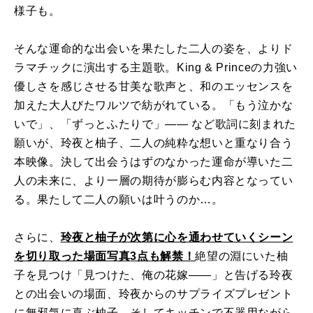
様子も。
そんな運命的な出会いを果たした二人の姿を、よりド
ラマチックに演出する主題歌。
King & Prince
の力強い
優しさを感じさせる甘美な歌声と、和のエッセンスを
加えた大人びたワルツで紡がれている。「もう泣かな
いで」、「ずっとふたりで」
――
など歌詞に刻まれた
願いが、玲夜と柚子、二人の純粋な想いと重なり合う
本映像。決して出会うはずのなかった運命が導いた二
人の未来に、より一層の期待が膨らむ内容となってい
る。果たして二人の願いは叶うのか…。
さらに、
玲夜と柚子が次第に心を通わせていくシーン
を切り取った場面写真
3
点も解禁！
絶望の淵にいた柚
子を見つけ「見つけた、俺の花嫁――」と告げる玲夜
との出会いの場面、玲夜からのサプライズプレゼント
に無邪気に喜ぶ柚子、そしてキッチンで不器用ながら