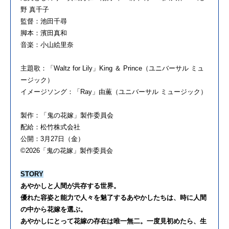
野 真千子
監督：池田千尋
脚本：濱田真和
音楽：小山絵里奈
主題歌：「
Waltz for Lily
」
King
＆
Prince
（ユニバーサル ミュ
ージック）
イメージソング：「
Ray
」由薫（ユニバーサル ミュージック）
製作：「鬼の花嫁」製作委員会
配給：松竹株式会社
公開：
3
月
27
日（金）
©2026
「鬼の花嫁」製作委員会
STORY
あやかしと人間が共存する世界。
優れた容姿と能力で人々を魅了するあやかしたちは、時に人間
の中から花嫁を選ぶ。
あやかしにとって花嫁の存在は唯一無二。一度見初めたら、生