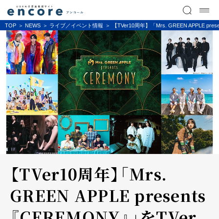
TOP
NEWS
ライブ／イベント情報
【TVer10周年】「Mrs. GREEN APPLE p
【TVer10周年】「Mrs.
GREEN APPLE presents
『CEREMONY』」をTVer