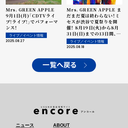
Mrs. GREEN APPLE
Mrs. GREEN APPLE ま
9月1日(月)「CDTVライ
だまだ夏は終わらない！ミ
ブ!ライブ!」でパフォーマ
セスが渋谷で夏祭りを開
ンス！
催！ 8月19日(火)から8月
31日(日)までの13日間、
ライブ／イベント情報
「Mrs. GREEN APPLE
2025.08.27
ライブ／イベント情報
夏祭りIN MIYASHITA
2025.08.18
PARK」開催決定！
一覧へ戻る
ニュース
ABOUT