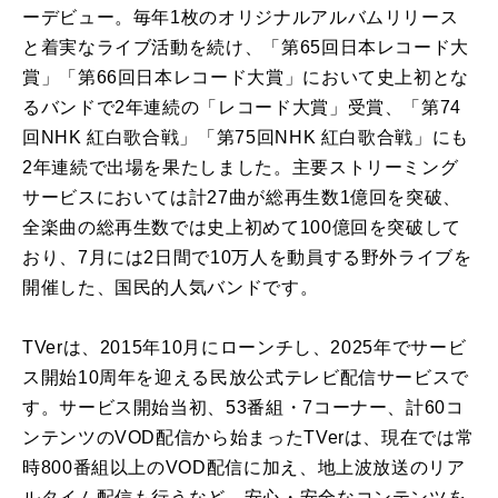
ーデビュー。毎年1枚のオリジナルアルバムリリース
と着実なライブ活動を続け、「第65回日本レコード大
賞」「第66回日本レコード大賞」において史上初とな
るバンドで2年連続の「レコード大賞」受賞、「第74
回NHK 紅白歌合戦」「第75回NHK 紅白歌合戦」にも
2年連続で出場を果たしました。主要ストリーミング
サービスにおいては計27曲が総再生数1億回を突破、
全楽曲の総再生数では史上初めて100億回を突破して
おり、7月には2日間で10万人を動員する野外ライブを
開催した、国民的人気バンドです。
TVerは、2015年10月にローンチし、2025年でサービ
ス開始10周年を迎える⺠放公式テレビ配信サービスで
す。サービス開始当初、53番組・7コーナー、計60コ
ンテンツのVOD配信から始まったTVerは、現在では常
時800番組以上のVOD配信に加え、地上波放送のリア
ルタイム配信も行うなど、安心・安全なコンテンツを