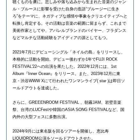
聴くものを虜に。悲しみや落ち込みから生まれた音楽のジャン
ル・ブルースに影響を受けた自身の造語“ブルージーに生き
ろ”をテーマに、ネガティブな感情や事象をクリエイティブへと
転換し肯定する。その活動は音楽の範囲に留まらず、これまで
美術作家としてや、アパレルブランドのバイヤー、フラダンス
などマルチな活動経験をアイディアの源としてもつ。
2021年7月にデビューシングル「ネイルの島」をリリースし、
本格的に活動を開始。デビュー後わずか1年でFUJI ROCK
FESTIVAL'22への出演を果たした。2022年12月には、1st
Album『Inner Ocean』をリリース。また、2023年12月に東
京・渋谷WWW Xにて行われたワンマンライブ( star )は即日ソ
ールドアウトを達成した。
さらに、GREEENROOM FESTIVAL 、朝霧JAM、岩壁音楽
祭、台湾のLUCFestや韓国のASIA SONG FESTIVALなど、国
内外の大型フェスに多数出演。
2024年9月には東名阪を回るツアーを開催し、恵比寿
LIQUIDROOM公演をソールドアウトさせた。