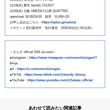
11/19(水) 東京 Spotify O-EAST
11/20(木) 大阪 UMEDA CLUB QUATTRO
open/start 18:00/19:00 前売 \5,000+1D
お申し込みはこちら：
https://eplus.jp/salasa/
☆チケット先行販売中 先行発売 2025/9/2(火)~9/11(木)
＜さらさ official SNS account＞
●Instagram：
https://www.instagram.com/omochiningen/?
hl=ja
●X：
https://x.com/omochiningen_
●TikTok：
https://www.tiktok.com/@woody_bluesy
●YouTube：
https://www.youtube.com/@Salasa_official
あわせて読みたい関連記事