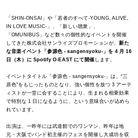
「SHIN-ONSAI」や「若者のすべて-YOUNG, ALIVE,
IN LOVE MUSIC-」、「新しい聴衆」、
「OMUNIBUS」など数々の個性的なイベントを開催
してきた株式会社サンライズプロモーションが、
新た
な音楽イベント「参源色 - sangensyoku-」を 4 月 16
日（木）に Spotify O-EAST にて開催
します。
イベントタイトル「参源色 - sangensyoku-」は、“三
原色”をもじったものとなり、強い個性を放つ 3 アーテ
ィストが一堂に会することにより、生まれる相乗効果
で特別な 1 日になるように、という意味合いが込めら
れています。
出演は、一昨年には武道館でのワンマン、昨年は地
元・大阪でバンド初主催のフェスを開催し大成功を収