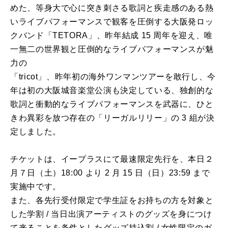
めた、等身大で心に突き刺さる歌詞と疾走感のある熱
いライブパフォーマンスで観客を圧倒する大阪発ロッ
クバンド「TETORA」、昨年結成 15 周年を迎え、唯
一無二の世界観と圧倒的なライブパフォーマンスが魅
力の
「tricot」、昨年初の海外ワンマンツアーを敢行し、今
年は初の大阪城音楽堂公演も決定している、独創的な
歌詞と衝動的なライブパフォーマンスを武器に、ひと
きわ異彩を放つ存在の「リーガルリリー」の 3 組が決
定しました。
チケットは、イープラスにて最速限定先行を、本日２
月７日（土）18:00 より 2 月 15 日（日）23:59 まで
実施中です。
また、各先行受付限定で学生証をお持ちの方を対象と
した学割 / 当日出演アーティストのグッズを身につけ
て来ることを条件としたグッズ持込割 / 女性限定のガ