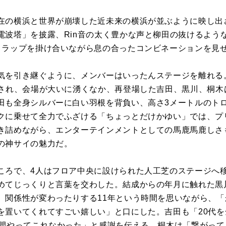
在の横浜と世界が崩壊した近未来の横浜が並ぶように映し出さ
電波塔」を披露、Rin音の太く豊かな声と柳田の抜けるよう
、ラップを掛け合いながら息の合ったコンビネーションを見
気を引き継ぐように、メンバーはいったんステージを離れる
にされ、会場が大いに湧くなか、再登場した吉田、黒川、桐木
田も全身シルバーに白い羽根を背負い、高さ3メートルのト
クに乗せて全力でふざける「ちょっとだけかゆい」では、プ
き詰めながら、エンターテインメントとしての馬鹿馬鹿しさ
の神サイの魅力だ。
ころで、4人はフロア中央に設けられた人工芝のステージへ
めてじっくりと言葉を交わした。結成からの年月に触れた黒
、関係性が変わったりする11年という時間を思いながら、
を置いてくれてすごい嬉しい」と口にした。吉田も「20代
年間やってこれなかった」と感謝を伝える。桐木は「繋がっ