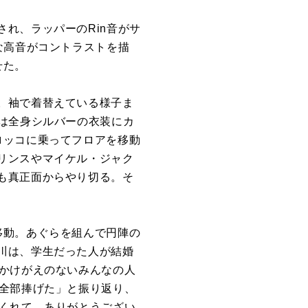
れ、ラッパーのRin音がサ
な高音がコントラストを描
せた。
。袖で着替えている様子ま
は全身シルバーの衣装にカ
ロッコに乗ってフロアを移動
リンスやマイケル・ジャク
も真正面からやり切る。そ
移動。あぐらを組んで円陣の
川は、学生だった人が結婚
「かけがえのないみんなの人
を全部捧げた」と振り返り、
てくれて、ありがとうござい