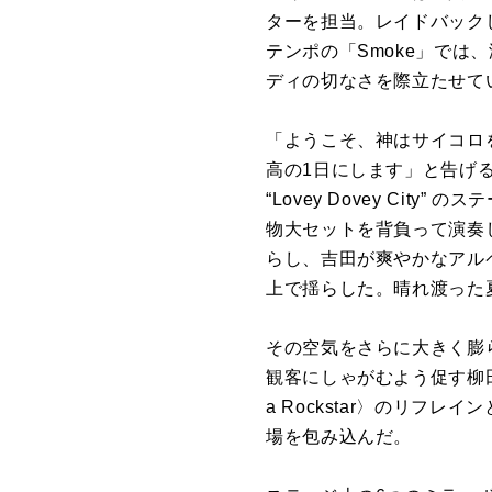
ターを担当。レイドバック
テンポの「Smoke」で
ディの切なさを際立たせて
「ようこそ、神はサイコロ
高の1日にします」と告げると、
“Lovey Dovey Ci
物大セットを背負って演奏
らし、吉田が爽やかなアル
上で揺らした。晴れ渡った
その空気をさらに大きく膨
観客にしゃがむよう促す柳田
a Rockstar〉のリ
場を包み込んだ。