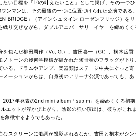
したい目標を「10の叶えたいこと」として掲げ、その一つ
ワンマンは、その最後の一つに位置づけられた公演である。4月15
= ROSEN BRIDGE」（アインシュタイン ローゼンブリッジ
を織り交ぜながら、ダブルアニバーサリーイヤーを締めくく
を包んだ柳田周作（Vo, Gt）、吉田喜一（Gt）、桐木岳貢
モノトーンの幾何学模様が描かれた短冊状のフラッグが下り
ている。ドラムやアンプ、楽器類はステージ中央にぐっと寄
ーメーションからは、自身初のアリーナ公演であっても、あく
。
017年発表の2nd mini album「subim」を締めくく
シルエットが浮かび上がり、陰影の強い演出は、彼らがこれ
面性を象徴するようでもあった。
白なスクリーンに歌詞が投影されるなか、吉田と桐木がシン