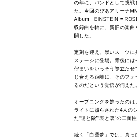
の年に、バンドとして挑戦
た。今回のぴあアリーナMM
Album「EINSTEIN 
収録曲を軸に、新旧の楽曲
開した。
定刻を迎え、黒いスーツに身
ステージに登場。背後には
佇まいをいっそう際立たせ
じ合える距離に。そのフォ
るのだという覚悟が伺えた
オープニングを飾ったのは、2
ライトに照らされた4人の
た“陽と陰”“表と裏”の二
続く「白昼夢」では、真っ