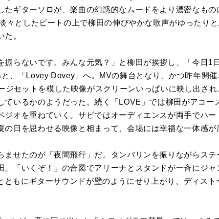
したギターソロが、楽曲の幻惑的なムードをより濃密なもの
は、淡々としたビートの上で柳田の伸びやかな歌声がゆったり
いた。
を振らないです。みんな元気？」と柳田が挨拶し、「今日1
「Lovey Dovey」へ。MVの舞台となり、かつ昨年開催されたH
ty” のステージセットを模した映像がスクリーンいっぱいに映し出され、
しているかのようだった。続く「LOVE」では柳田がアコー
ペジオを重ねていく。サビではオーディエンスが両手でハー
夏の日を思わせる映像と相まって、会場には幸福な一体感が
らませたのが「夜間飛行」だ。タンバリンを振りながらステ
。「いくぞ！」の合図でアリーナとスタンドが一斉にジャンプする
フレインとともにギターサウンドが壁のようにせり上がり、ディス