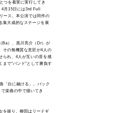
ひとつを着実に実行してき
日には3rd Full
）をリリース。本公演では同作の
る集大成的なステージを展
（Ba）、黒川亮介（Dr）が
、その無機質な意匠が4人の
せられ、4人が互いの音を感
まで“バンド”として勝負す
る初期曲「白に融ける」。バック
まで楽曲の中で描いてき
セを操り、柳田はリードギ