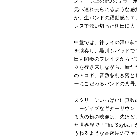
ステージ上の6つのミラー
元へ連れ去られるような感
か、生バンドの躍動感とエ
レスで歌い切った柳田に大
中盤では、神サイの深い叙
を演奏し、黒川もパッドで
田も間奏のブレイクからピ
器を行き来しながら、新た
のアコギ、音数を削ぎ落と
ーにこだわるバンドの真骨
スクリーンいっぱいに無数
ューゲイズなギターサウン
る火の粉の映像は、先ほど
た世界観で「The Ssyb
うねるような高密度のファ