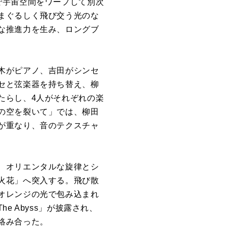
で宇宙空間をワープして別次
まぐるしく飛び交う光のな
な推進力を生み、ロングブ
木がピアノ、吉田がシンセ
セと弦楽器を持ち替え、柳
たらし、4人がそれぞれの楽
の空を裂いて」では、柳田
が重なり、音のテクスチャ
、オリエンタルな旋律とシ
火花」へ突入する。飛び散
オレンジの光で包み込まれ
e Abyss」が披露され、
絡み合った。