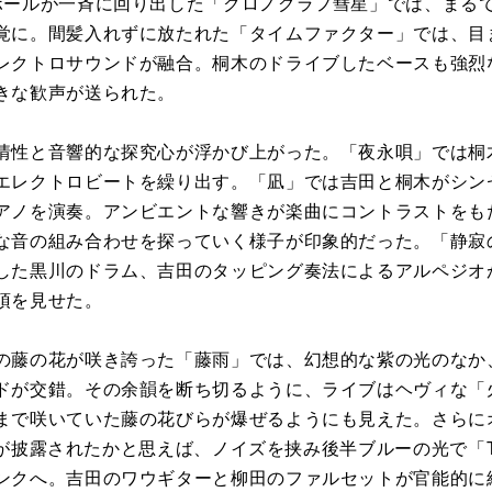
ボールが一斉に回り出した「クロノグラフ彗星」では、まる
覚に。間髪入れずに放たれた「タイムファクター」では、目
レクトロサウンドが融合。桐木のドライブしたベースも強烈
きな歓声が送られた。
情性と音響的な探究心が浮かび上がった。「夜永唄」では桐
エレクトロビートを繰り出す。「凪」では吉田と桐木がシン
アノを演奏。アンビエントな響きが楽曲にコントラストをも
な音の組み合わせを探っていく様子が印象的だった。「静寂
した黒川のドラム、吉田のタッピング奏法によるアルペジオ
頂を見せた。
の藤の花が咲き誇った「藤雨」では、幻想的な紫の光のなか
ドが交錯。その余韻を断ち切るように、ライブはヘヴィな「
まで咲いていた藤の花びらが爆ぜるようにも見えた。さらに
a」が披露されたかと思えば、ノイズを挟み後半ブルーの光で「Th
ンクへ。吉田のワウギターと柳田のファルセットが官能的に