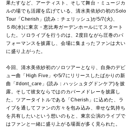
果たすなど、アーティスト、そして舞台・ミュージカ
ルの場でも活躍を広げている、清水美依紗の初のSolo
Tour「Cherish」(読み：チェリッシュ)が5/7(火)、
５/8(水)に東京・恵比寿ガーデンホールにてスタート
した。ソロライブを行うのは、2度目ながら圧巻のパ
フォーマンスを披露し、会場に集まったファンは大い
に盛り上がった。
今回、清水美依紗初のソロツアーとなり、自身のデビ
ュー曲「High Five」や5/7にリリースしたばかりの新
曲「#dont_care」(読み：ハッシュタグドンケア)を披
露。そして彼女ならではのカバーメドレーを披露し
た。ツアータイトルである「Cherish」に込めた、ラ
イブを通してファンの方々を包み込み、幸せな気持ち
を共有したいという想いのもと、東京公演のライブで
はファンと一緒に盛り上がる場面が多く見られた。