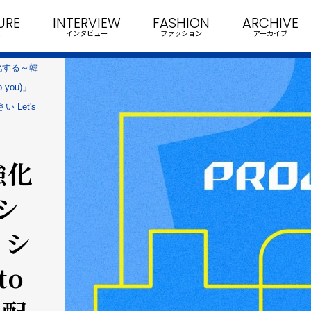
URE
INTERVIEW
FASHION
ARCHIVE
インタビュー
ファッション
アーカイブ
化する～韓
you)」
Let's
強化
シ
 シ
to