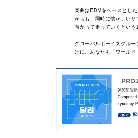
楽曲はEDMをベースとし
がらも、同時に懐かしいサ
向かって走っていくという
グローバルボーイズグループオ
けに、あなたも「ワールド
PRO
9/30配信
Composed 
Lyrics by
配