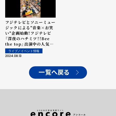
フジテレビとソニーミュー
ジックによる"音楽×お笑
い"企画始動！フジテレビ
『深夜のハチミツ！！Bee
the top』出演中の人気芸
人と、新進気鋭の若手イン
ライブ／イベント情報
ディーズアーティストがタ
2024.08.13
ッグを組んで8組のユニッ
ト結成！クイック・ジャパ
ン監修の各ユニットのアー
一覧へ戻る
ティスト写真が本日公開！