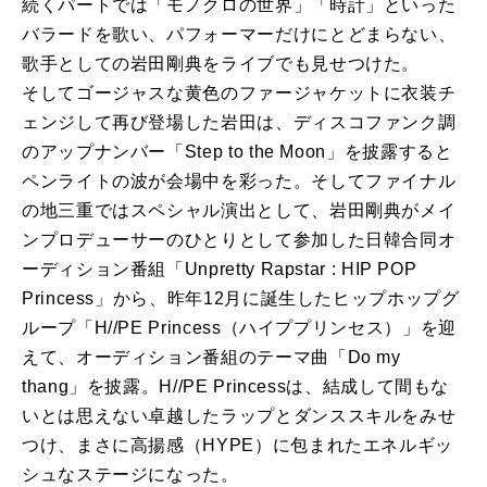
続くパートでは「モノクロの世界」「時計」といった
バラードを歌い、パフォーマーだけにとどまらない、
歌手としての岩田剛典をライブでも見せつけた。
そしてゴージャスな黄色のファージャケットに衣装チ
ェンジして再び登場した岩田は、ディスコファンク調
のアップナンバー「Step to the Moon」を披露すると
ペンライトの波が会場中を彩った。そしてファイナル
の地三重ではスペシャル演出として、岩田剛典がメイ
ンプロデューサーのひとりとして参加した日韓合同オ
ーディション番組「Unpretty Rapstar : HIP POP
Princess」から、昨年12月に誕生したヒップホップグ
ループ「H//PE Princess（ハイププリンセス）」を迎
えて、オーディション番組のテーマ曲「Do my
thang」を披露。H//PE Princessは、結成して間もな
いとは思えない卓越したラップとダンススキルをみせ
つけ、まさに高揚感（HYPE）に包まれたエネルギッ
シュなステージになった。