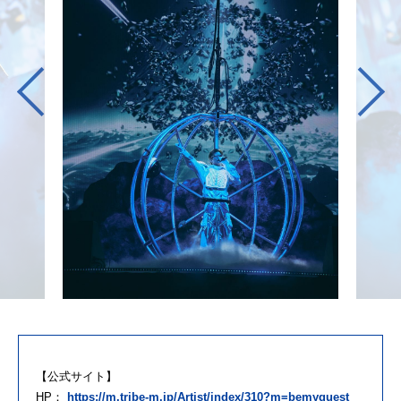
【公式サイト】
HP：
https://m.tribe-m.jp/Artist/index/310?m=bemyguest