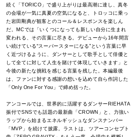
続く「TORICO」で盛り上がりは最高潮に達し、真冬
の会場が一気に真夏の空気になると、トロッコに乗っ
た岩田剛典が観客とのコール＆レスポンスを楽しん
だ。MCでは「いくつになっても新しい自分に生まれ
変われる、その言葉に尽きる。デビューから16年間言
い続けている“スーパースターになる”という言葉に早
く近づけるように、ダンサーとして歌手として俳優と
して全てに対して人生を賭けて体現していきます」と
今後の新たな挑戦を感じる言葉を残した。本編最後
は、ファンに対する感謝の想いを込めて自ら作詞した
「Only One For You」で締め括った。
アンコールでは、世界的に活躍するダンサーRIEHATA
振付でSNSでも話題の最新曲「CROWN」と、力強い
ラップから始まるエネルギッシュなダンスナンバー
「MVP」を続けて披露。ラストは、ツアーコンセプト
曲「ZERO GRAVITY」をもう一度、会場中を横断し