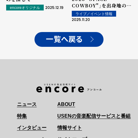
COWBOY"」を出身地の愛
2025.12.19
encoreオリジナル
知にて華やかに開幕！さら
ライブ／イベント情報
にアジア追加公演をサプラ
2025.11.20
イズ発表！
一覧へ戻る
ニュース
ABOUT
特集
USENの音楽配信サービスと番組
インタビュー
情報サイト