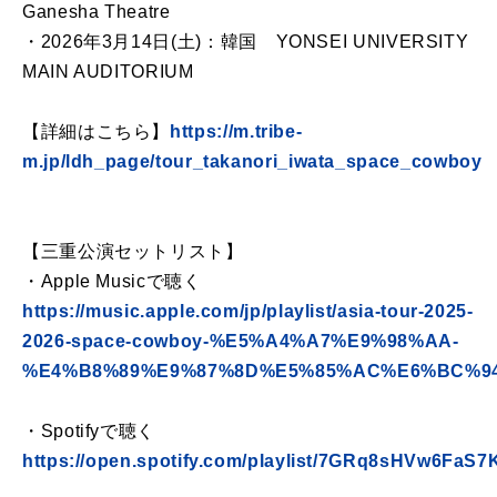
Ganesha Theatre
・2026年3月14日(土)：韓国 YONSEI UNIVERSITY
MAIN AUDITORIUM
【詳細はこちら】
https://m.tribe-
m.jp/ldh_page/tour_takanori_iwata_space_cowboy
【三重公演セットリスト】
・Apple Musicで聴く
https://music.apple.com/jp/playlist/asia-tour-2025-
2026-space-cowboy-%E5%A4%A7%E9%98%AA-
%E4%B8%89%E9%87%8D%E5%85%AC%E6%BC%94/pl.
・Spotifyで聴く
https://open.spotify.com/playlist/7GRq8sHVw6FaS