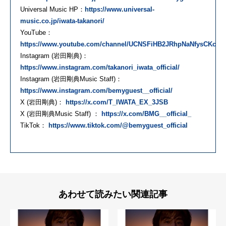
Universal Music HP：
https://www.universal-
music.co.jp/iwata-takanori/
YouTube：
https://www.youtube.com/channel/UCNSFiHB2JRhpNaNfysCKcHQ
Instagram (岩田剛典)：
https://www.instagram.com/takanori_iwata_official/
Instagram (岩田剛典Music Staff)：
https://www.instagram.com/bemyguest__official/
X (岩田剛典)：
https://x.com/T_IWATA_EX_3JSB
X (岩田剛典Music Staff) ：
https://x.com/BMG__official_
TikTok：
https://www.tiktok.com/@bemyguest_official
あわせて読みたい関連記事