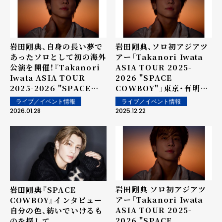
岩田剛典、自身の長い夢で
岩田剛典、ソロ初アジアツ
あったソロとして初の海外
アー「Takanori Iwata
公演を開催！『Takanori
ASIA TOUR 2025-
Iwata ASIA TOUR
2026 "SPACE
2025-2026 "SPACE
COWBOY"」東京・有明ア
COWBOY"』台北公演
リーナ公演2daysを完遂！
ライブ／イベント情報
ライブ／イベント情報
2026.01.28
2025.12.22
岩田剛典 ソロ初アジアツ
岩田剛典『SPACE
アー「Takanori Iwata
COWBOY』インタビュー――
ASIA TOUR 2025-
自分の色、紡いでいけるも
2026 "SPACE
のを探して