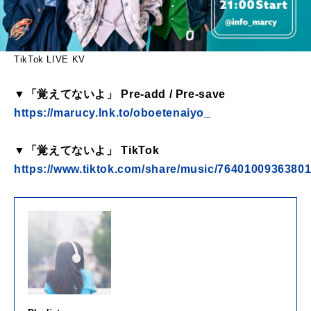
TikTok LIVE KV
▼「覚えてないよ」 Pre-add / Pre-save
https://marucy.lnk.to/oboetenaiyo_
▼「覚えてないよ」 TikTok
https://www.tiktok.com/share/music/7640100936380