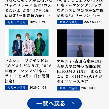
れる女心をリアルに描いた
年度テーマソング！ポップ
ロックバラード 新曲「覚え
なダンスと煌びやかな空間
てないよ」が5月27日に配
が彩る「ネバーランド」
信決定！一部音源の先行配
Music Videoを公開！
信がスタート！
2026.04.17
2026.05.21
動画／音声あり
リリース情報
マルシィ - フジテレビ系
マルシィ・吉田右京がINI・
『めざましどようび』2026
髙塚大夢に初の楽曲提供！
年度テーマソング「ネバー
HIROMU (INI) 「またど
ランド」が4月15日に配信
こかで」３月17日(火)デジ
決定！
タルリリース決定
2026.04.09
リリース情報
2026.03.15
リリース情報
一覧へ戻る