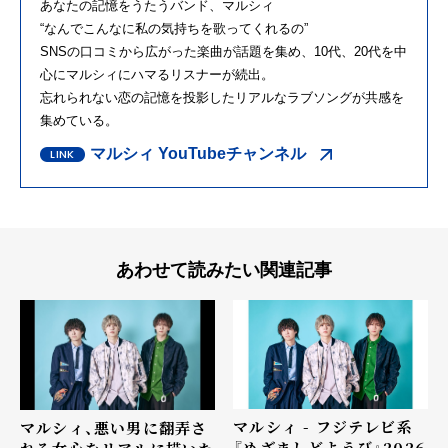
あなたの記憶をうたうバンド、マルシィ
“なんでこんなに私の気持ちを歌ってくれるの”
SNSの口コミから広がった楽曲が話題を集め、10代、20代を中
心にマルシィにハマるリスナーが続出。
忘れられない恋の記憶を投影したリアルなラブソングが共感を
集めている。
マルシィ YouTubeチャンネル
あわせて読みたい関連記事
マルシィ - フジテレビ系
マルシィ、悪い男に翻弄さ
『めざましどようび』2026