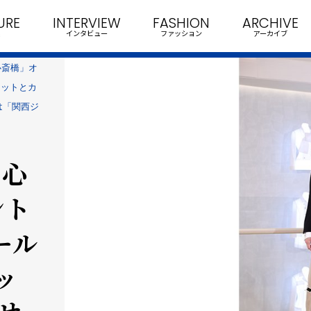
URE
INTERVIEW
FASHION
ARCHIVE
インタビュー
ファッション
アーカイブ
心斎橋」オ
ケットとカ
は「関西ジ
 心
ント
ール
ッ