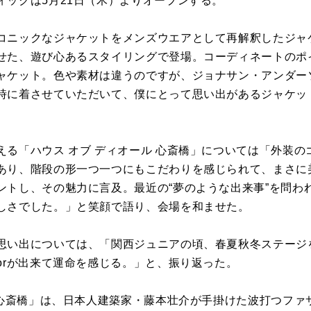
ィックは5月21日（木）よりオープンする。
コニックなジャケットをメンズウエアとして再解釈したジャ
せた、遊び心あるスタイリングで登場。コーディネートのポ
ャケット。色や素材は違うのですが、ジョナサン・アンダー
時に着させていただいて、僕にとって思い出があるジャケッ
える「ハウス オブ ディオール 心斎橋」については「外装
あり、階段の形一つ一つにもこだわりを感じられて、まさに
ントし、その魅力に言及。最近の“夢のような出来事”を問わ
しさでした。」と笑顔で語り、会場を和ませた。
思い出については、「関西ジュニアの頃、春夏秋冬ステージ
orが出来て運命を感じる。」と、振り返った。
ル 心斎橋」は、日本人建築家・藤本壮介が手掛けた波打つフ