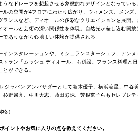
ようなドレープを想起させる象徴的なデザインとなっている
ールの空間が4フロアにわたり広がり、ウィメンズ、メンズ
グランスなど、ディオールの多彩なクリエイションを展開。
ィオールと芸術の深い関係性を体現。自然光が差し込む開放
ーでありながら心地よい体験が提供される。
ーインスタレーションや、ミシュランスターシェフ、アンヌ
ストラン「ムッシュ ディオール」も併設。フランス料理と
ことができる。
ル ジャパン アンバサダーとして新木優子、横浜流星、中谷
、杉野遥亮、中川大志、蒔田彩珠、芳根京子らもセレブレテ
称略）
のポイントやお気に入りの点を教えてください。