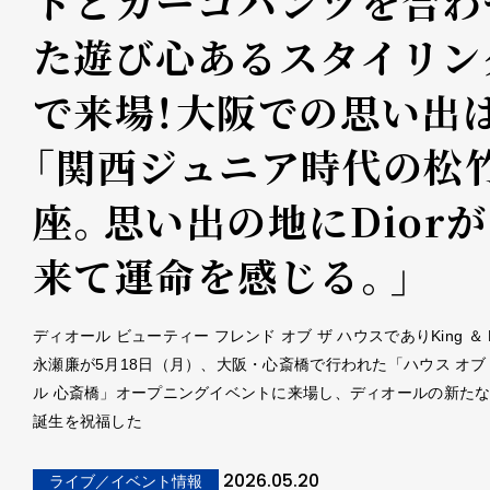
トとカーゴパンツを合わ
た遊び心あるスタイリン
で来場！大阪での思い出
「関西ジュニア時代の松
座。思い出の地にDior
来て運命を感じる。」
ディオール ビューティー フレンド オブ ザ ハウスでありKing ＆ Pr
永瀬廉が5月18日（月）、大阪・心斎橋で行われた「ハウス オブ
ル 心斎橋」オープニングイベントに来場し、ディオールの新た
誕生を祝福した
2026.05.20
ライブ／イベント情報