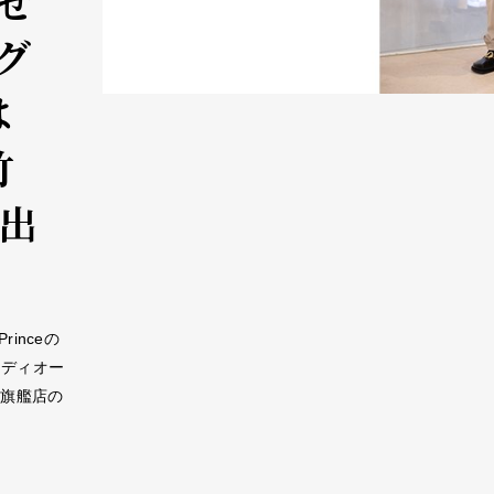
せ
グ
は
竹
が出
inceの
 ディオー
な旗艦店の