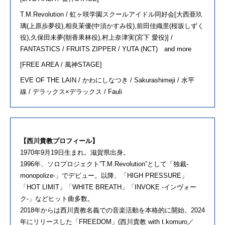
T.M.Revolution /
虹ヶ咲学園スクールアイドル同好会[大西亜玖
璃(上原歩夢役),相良茉優(中須かすみ役),前田佳織里(桜坂しずく
役),久保田未夢(朝香果林役),村上奈津実(宮下 愛役)] /
FANTASTICS / FRUITS ZIPPER / YUTA (NCT) and more
[FREE AREA /
風神STAGE]
EVE OF THE LAIN /
かわにしなつき / Sakurashimeji / 水平
線 / デラックス×デラックス / Fauli
【西川貴教プロフィール】
1970年9月19日生まれ。滋賀県出身。
1996年、ソロプロジェクト”T.M.Revolution”として「独裁-
monopolize-」でデビュー。以降、「HIGH PRESSURE」
「HOT LIMIT」「WHITE BREATH」「INVOKE -インヴォー
ク-」などヒット曲多数。
2018年からは西川貴教名義での音楽活動を本格的に開始。2024
年にリリースした「FREEDOM」(西川貴教 with t.komuro／