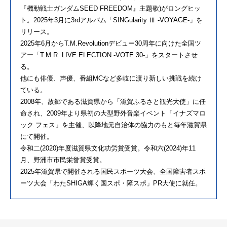
『機動戦士ガンダムSEED FREEDOM』主題歌)がロングヒッ
ト。2025年3月に3rdアルバム「SINGularity Ⅲ -VOYAGE-」を
リリース。
2025年6月からT.M.Revolutionデビュー30周年に向けた全国ツ
アー「T.M.R. LIVE ELECTION -VOTE 30-」をスタートさせ
る。
他にも俳優、声優、番組MCなど多岐に渡り新しい挑戦を続け
ている。
2008年、故郷である滋賀県から「滋賀ふるさと観光大使」に任
命され、2009年より県初の大型野外音楽イベント「イナズマロ
ック フェス」を主催、以降地元自治体の協力のもと毎年滋賀県
にて開催。
令和二(2020)年度滋賀県文化功労賞受賞。令和六(2024)年11
月、野洲市市民栄誉賞受賞。
2025年滋賀県で開催される国民スポーツ大会、全国障害者スポ
ーツ大会「わたSHIGA輝く国スポ・障スポ」PR大使に就任。