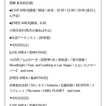
西隣 多目的広場)
■[LIVE AREA]開場 / 開演 / 終演：10:30 / 12:00 / 19:00 (各日と
も予定)
■[FREE AREA]開場：9:30
※雨天決行(荒天の場合は中止)
■出演アーティスト：(50音順)
▼9月20日(土)
[LIVE AREA /
雷神STAGE]
=LOVE /
ながのーず（長野博+井ノ原快彦）/ 西川貴教 /
Novelbright / Fear, and Loathing in Las Vegas / ももいろクロー
バーZ and more
[FREE AREA /
風神STAGE]
伊東歌詞太郎 / SG / キズ / kohamo / 近藤利樹 / BESPER / メ
リクレット / Re:name / LINKL PLANET and more
▼9月21日(日)
[LIVE AREA /
雷神STAGE]